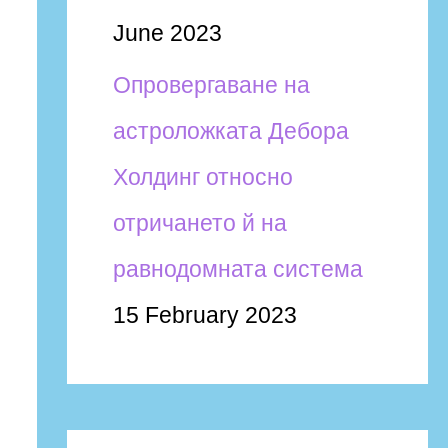
June 2023
Опровергаване на
астроложката Дебора
Холдинг относно
отричането й на
равнодомната система
15 February 2023