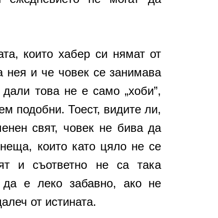
ата, които хабер си нямат от
а нея и че човек се занимава
 дали това не е само „хоби”,
ем подобни. Тоест, видите ли,
енен свят, човек не бива да
неща, които като цяло не се
ят и съответно не са така
 да е леко забавно, ако не
алеч от истината.