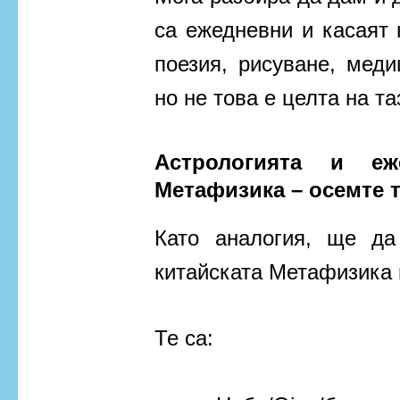
са ежедневни и касаят 
поезия, рисуване, медиц
но не това е целта на та
Астрологията и еж
Метафизика – осемте 
Като аналогия, ще д
китайската Метафизика 
Те са: