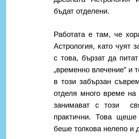
бъдат отделени.
Работата е там, че хор
Астрология, като чуят з
с това, бързат да питат
„временно влечение” и т
в този забързан съврем
отделя много време на 
занимават с този св
практични. Това щеше
беше толкова нелепо и д