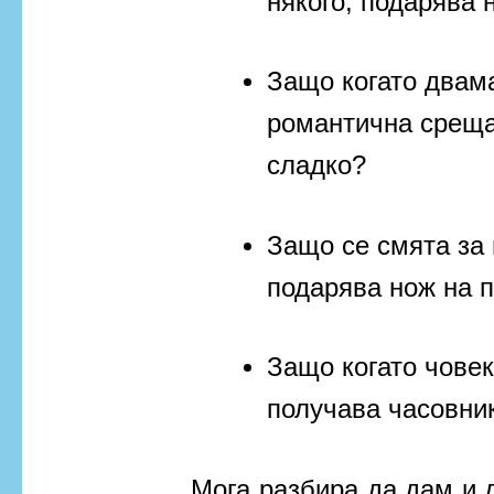
някого, подарява
Защо когато двам
романтична среща
сладко?
Защо се смята за 
подарява нож на 
Защо когато човек
получава часовни
Мога разбира да дам и д