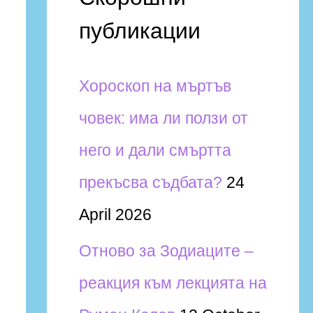
и
публикации
h
f
Хороскоп на мъртъв
o
човек: има ли ползи от
r
него и дали смъртта
:
прекъсва съдбата?
24
April 2026
Отново за Зодиаците –
реакция към лекцията на