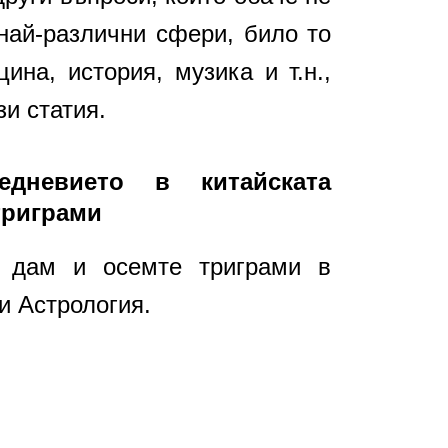
най-различни сфери, било то
ина, история, музика и т.н.,
зи статия.
едневието в китайската
триграми
а дам и осемте триграми в
и Астрология.