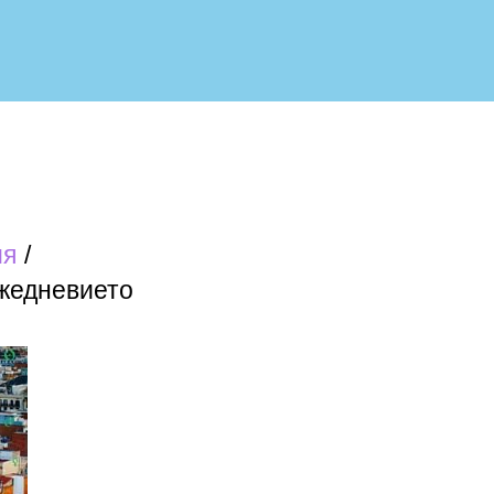
ия
ежедневието