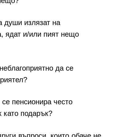
 нещо?
а души излязат на
, ядат и/или пият нещо
неблагоприятно да се
приятел?
 се пенсионира често
к като подарък?
руги въпроси, които обаче не