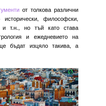
гументи
от толкова различни
о исторически, философски,
, и т.н., но тъй като става
трология и ежедневието на
ще бъдат изцяло такива, а