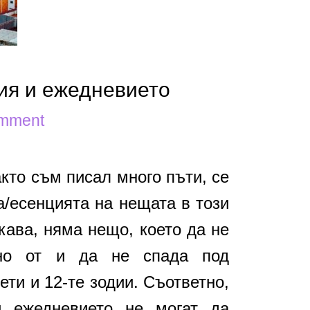
ия и ежедневието
omment
кто съм писал много пъти, се
/есенцията на нещата в този
кава, няма нещо, което да не
но от и да не спада под
ети и 12-те зодии. Съответно,
и ежедневието не могат да