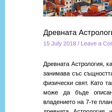
Древната Астролог
15 July 2018
/
Leave a C
Древната Астрология, ка
занимава със същността
физически свят. Като та
може да бъде описа
владението на 7-те план
древната Астрология 