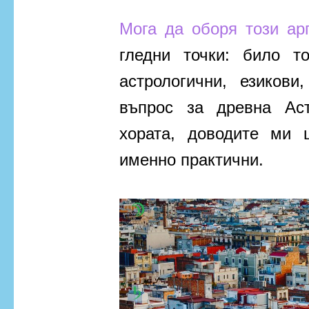
Мога да оборя този ар
гледни точки: било т
астрологични, езикови
въпрос за древна Ас
хората, доводите ми 
именно практични.