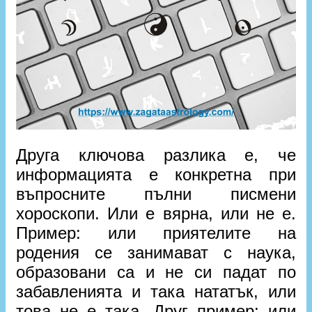
Друга ключова разлика е, че
информацията е конкретна при
въпросните пълни писмени
хороскопи. Или е вярна, или не е.
Пример: или приятелите на
родения се занимават с наука,
образовани са и не си падат по
забавленията и така нататък, или
това не е така. Друг пример: или