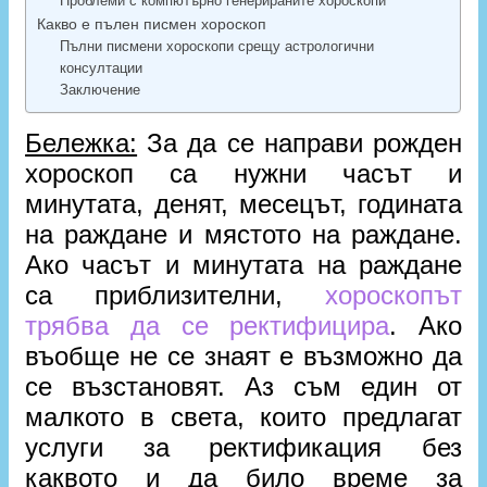
Проблеми с компютърно генерираните хороскопи
Какво е пълен писмен хороскоп
Пълни писмени хороскопи срещу астрологични
консултации
Заключение
Бележка:
За да се направи рожден
хороскоп са нужни часът и
минутата, денят, месецът, годината
на раждане и мястото на раждане.
Ако часът и минутата на раждане
са приблизителни,
хороскопът
трябва да се ректифицира
. Ако
въобще не се знаят е възможно да
се възстановят. Аз съм един от
малкото в света, които предлагат
услуги за ректификация без
каквото и да било време за