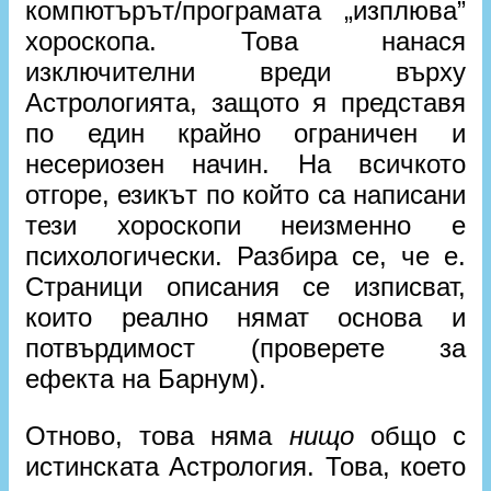
компютърът/програмата „изплюва”
хороскопа. Това нанася
изключителни вреди върху
Астрологията, защото я представя
по един крайно ограничен и
несериозен начин. На всичкото
отгоре, езикът по който са написани
тези хороскопи неизменно е
психологически. Разбира се, че е.
Страници описания се изписват,
които реално нямат основа и
потвърдимост (проверете за
ефекта на Барнум).
Отново, това няма
нищо
общо с
истинската Астрология. Това, което