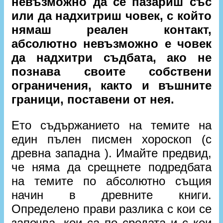
невъзможно да се пазариш със
или да надхитриш човек, с който
нямаш реален контакт,
абсолютно невъзможно е човек
да надхитри съдбата, ако не
познава своите собствени
ограничения, както и въшните
граници, поставени от нея.
Ето съдържанието на темите на
един пълен писмен хороскоп (с
древна западна ). Имайте предвид,
че няма да срещнете подредбата
на темите по абсолютно същия
начин в древните книги.
Определено прави разлика с кои се
започва, кои са по средата и с кои