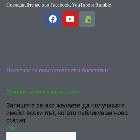
Последвайте ме във Facebook, YouTube и Rumble
F
Y
a
o
c
u
e
t
b
u
o
b
o
e
k
Политика за поверителност и бисквитки
Условия за ползване на сайта
Запишете се ако желаете да получавате
имейл всеки път, когато публикувам нова
статия
Име*