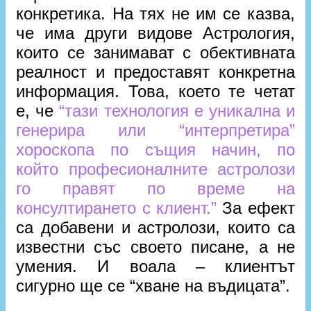
конкретика. На тях не им се казва,
че има други видове Астрология,
които се занимават с обективната
реалност и предоставят конкретна
информация. Това, което те четат
е, че
“тази технология е уникална и
генерира или “интерпретира”
хороскопа по същия начин, по
който професионалните астролози
го правят по време на
консултирането с клиент.”
За ефект
са добавени и астролози, които са
известни със своето писане, а не
умения. И воала – клиентът
сигурно ще се “хване на въдицата”.