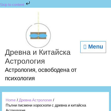
Skip
Skip to content
to
content
Menu
Menu
Древна и Китайска
Астрология
Астрология, освободена от
психология
Home
Древна Астрология
Пълни писмени хороскопи с древна и китайска
Астрология