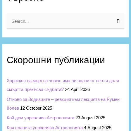
т
е
г
S
о
e
р
a
и
r
и
Скорошни публикации
c
h
f
Хороскоп на мъртъв човек: има ли ползи от него и дали
o
смъртта прекъсва съдбата?
24 April 2026
r
Отново за Зодиаците – реакция към лекцията на Румен
:
Колев
12 October 2025
Кой дом управлява Астрологията
23 August 2025
Коя планета управлява Астрологията
4 August 2025