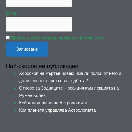
E-mail*
Приемам условията за ползване на този сайт
Най-скорошни публикации
Хороскоп на мъртъв човек: има ли ползи от него и
дали смъртта прекъсва съдбата?
Отново за Зодиаците – реакция към лекцията на
Румен Колев
Кой дом управлява Астрологията
Коя планета управлява Астрологията