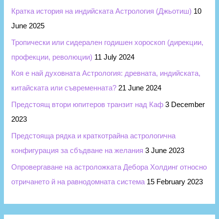
Кратка история на индийската Астрология (Джьотиш)
10
June 2025
Тропически или сидерален годишен хороскоп (дирекции,
профекции, революции)
11 July 2024
Коя е най духовната Астрология: древната, индийската,
китайската или съвременната?
21 June 2024
Предстоящ втори юпитеров транзит над Каф
3 December
2023
Предстояща рядка и краткотрайна астрологична
конфигурация за сбъдване на желания
3 June 2023
Опровергаване на астроложката Дебора Холдинг относно
отричането й на равнодомната система
15 February 2023