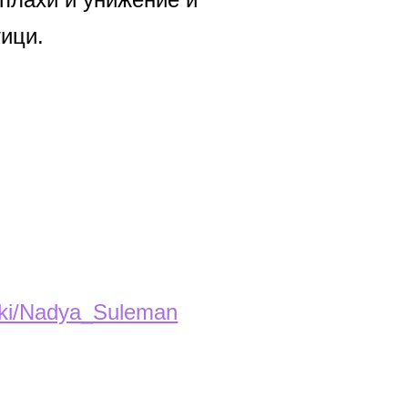
тици.
wiki/Nadya_Suleman