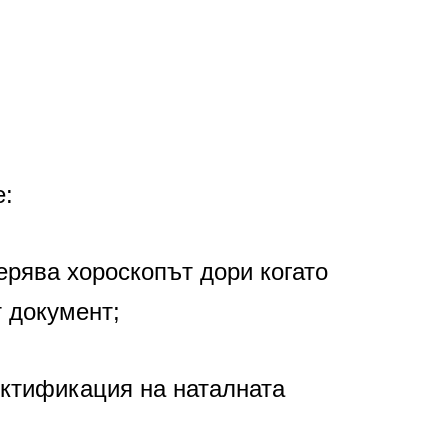
е:
ерява хороскопът дори когато
т документ;
ектификация на наталната