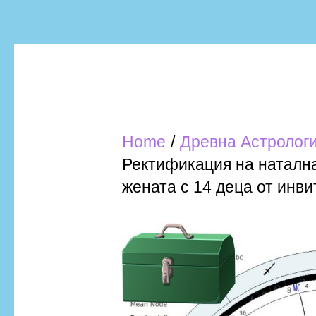
Home
Древна Астролог
Ректификация на натална
жената с 14 деца от инв