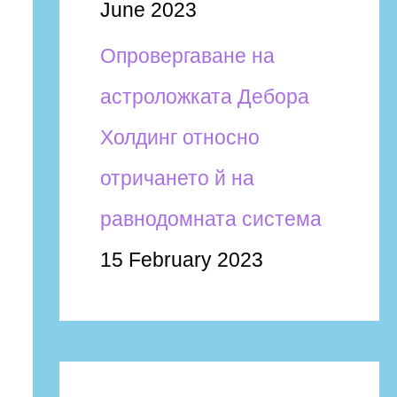
June 2023
Опровергаване на
астроложката Дебора
Холдинг относно
отричането й на
равнодомната система
15 February 2023