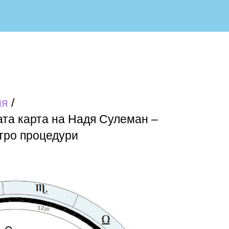
ия
та карта на Надя Сулеман –
итро процедури