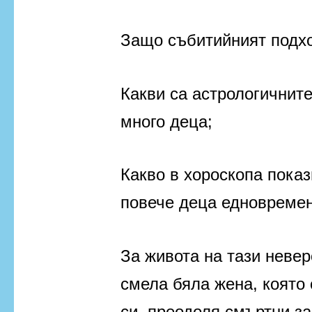
Защо събитийният подхо
Какви са астрологичнит
много деца;
Какво в хороскопа пока
повече деца едновремен
За живота на тази неве
смела бяла жена, която 
си, преодоля смъртни з