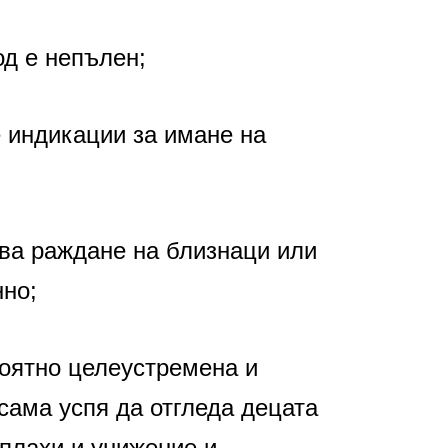
д е непълен;
е индикации за имане на
зва раждане на близнаци или
но;
роятно целеустремена и
сама успя да отгледа децата
аплахи и унижение и