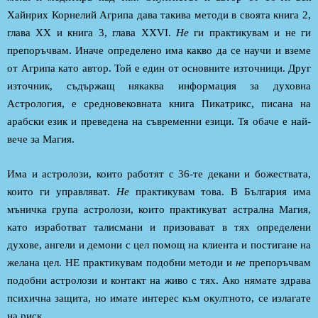
Хайнрих Корнелий Агрипа дава такива методи в своята книга 2,
глава XX и книга 3, глава XXVI.
Нe
ги практикувам и не ги
препоръчвам. Иначе определено има какво да се научи и вземе
от Агрипа като автор. Той е един от основните източници. Друг
източник, съдържащ някаква информация за духовна
Астрология, е средновековната книга Пикатрикс, писана на
арабски език и преведена на съвременни езици. Тя обаче е най-
вече за Магия.
Има и астролози, които работят с 36-те декани и божествата,
които ги управляват.
Не
практикувам това. В България има
мъничка група астролози, които практикуват астрална Магия,
като изработват талисмани и призовават в тях определени
духове, ангели и демони с цел помощ на клиента и постигане на
желана цел. НЕ практикувам подобни методи и
не
препоръчвам
подобни астролози и контакт на живо с тях. Ако нямате здрава
психична защита, но имате интерес към окултното, се излагате
на риск.