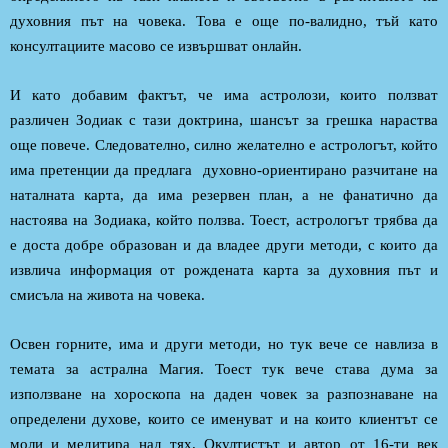
духовния път на човека. Това е още по-валидно, тъй като
консултациите масово се извършват онлайн.
И като добавим фактът, че има астролози, които ползват
различен Зодиак с тази доктрина, шансът за грешка нараства
още повече. Следователно, силно желателно е астрологът, който
има претенции да предлага духовно-ориентирано разчитане на
наталната карта, да има резервен план, а не фанатично да
настоява на Зодиака, който ползва. Тоест, астрологът трябва да
е доста добре образован и да владее други методи, с които да
извлича информация от рождената карта за духовния път и
смисъла на живота на човека.
Освен горните, има и други методи, но тук вече се навлиза в
темата за астрална Магия. Тоест тук вече става дума за
използване на хороскопа на даден човек за разпознаване на
определени духове, които се именуват и на които клиентът се
моли и медитира над тях. Окултистът и автор от 16-ти век