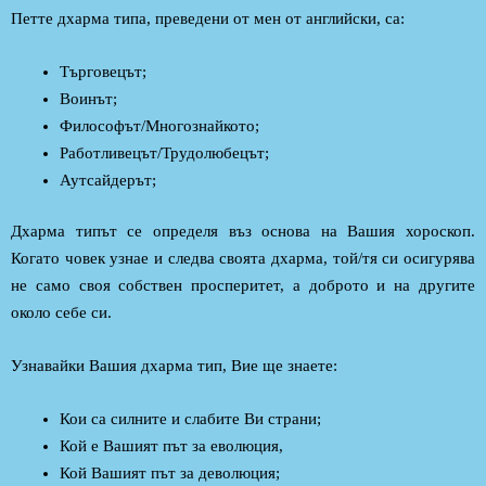
Петте дхарма типа, преведени от мен от английски, са:
Търговецът;
Воинът;
Философът/Многознайкото;
Работливецът/Трудолюбецът;
Аутсайдерът;
Дхарма типът се определя въз основа на Вашия хороскоп.
Когато човек узнае и следва своята дхарма, той/тя си осигурява
не само своя собствен просперитет, а доброто и на другите
около себе си.
Узнавайки Вашия дхарма тип, Вие ще знаете:
Кои са силните и слабите Ви страни;
Кой е Вашият път за еволюция,
Кой Вашият път за деволюция;