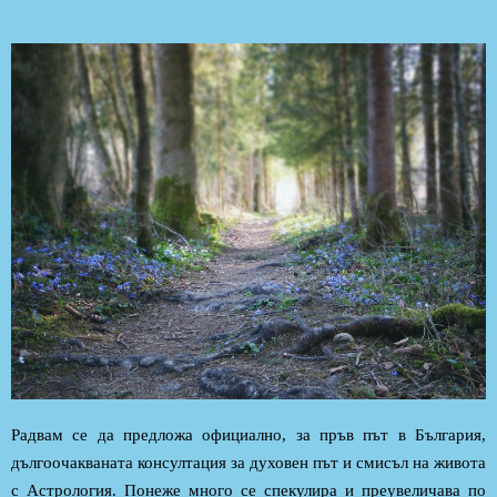
Радвам се да предложа официално, за пръв път в България,
дългоочакваната консултация за духовен път и смисъл на живота
с Астрология. Понеже много се спекулира и преувеличава по