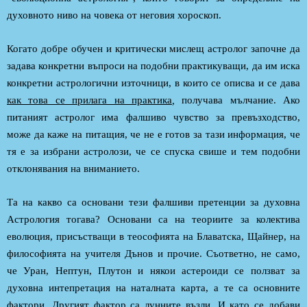
духовното ниво на човека от неговия хороскоп.
Когато добре обучен и критически мислещ астролог започне да
задава конкретни въпроси на подобни практикуващи, да им иска
конкретни астрологични източници, в които се описва и се дава
как това се прилага на практика
,
получава мълчание. Ако
питаният астролог има фалшиво чувство за превъзходство,
може да каже на питащия, че не е готов за тази информация, че
тя е за избрани астролози, че се спуска свише и тем подобни
отклонявания на вниманието.
Та на какво са основани тези фалшиви претенции за духовна
Астрология тогава? Основани са на теориите за колектива
еволюция, присъстващи в теософията на Блаватска, Щайнер, на
философията на учителя Дънов и прочие. Съответно, не само,
че Уран, Нептун, Плутон и някои астероиди се ползват за
духовна интепретация на наталната карта, а те са основните
фактори. Другият фактор са лунните възли. И като се добави