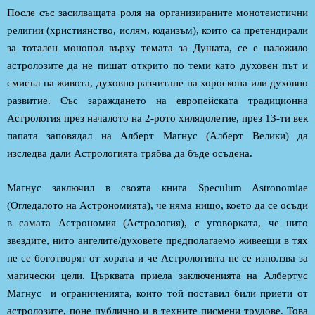
После със засилващата роля на организираните монотеистични
религии (християнство, ислям, юдаизъм), които са претендирали
за тотален монопол върху темата за Душата, се е наложило
астролозите да не пишат открито по теми като духовен път и
смисъл на живота, духовно разчитане на хороскопа или духовно
развитие. Със зараждането на европейската традиционна
Астрология през началото на 2-рото хилядолетие, през 13-ти век
папата заповядал на Алберт Магнус (Алберт Велики) да
изследва дали Астрологията трябва да бъде осъдена.
Магнус заключил в своята книга Speculum Astronomiae
(Огледалото на Астрономията), че няма нищо, което да се осъди
в самата Астрономия (Астрология), с уговорката, че нито
звездите, нито ангелите/духовете предполагаемо живеещи в тях
не се боготворят от хората и че Астрологията не се използва за
магически цели. Църквата приела заключенията на Албертус
Магнус и ограниченията, които той поставил били приети от
астролозите, поне публично и в техните писмени трудове. Това