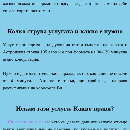
жизненоважна информация с вас, а не да я държа само за себе
си и за хората около мен.
Колко струва услугата и какво е нужно
Услугата определяне на духовния път и смисъла на живота с
Астрология струва 105 евро и е под формата на 90-120 минутна
аудио консултация.
Нужно е да имате точен час на раждане, с отклонение не повече
от 4 минути. Ако не е такъв, ще трябва да направя
ректификация на хороскопа Ви.
Искам тази услуга. Какво правя?
1.
Свързвате се с мен
и като си давате данните казвате откъде
имате въпросния час на раждане: по спомен на родител, от