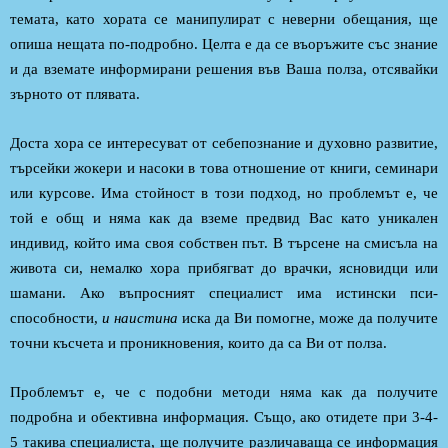
темата, като хората се манипулират с неверни обещания, ще
опиша нещата по-подробно. Целта е да се въоръжите със знание
и да вземате информирани решения във Ваша полза, отсявайки
зърното от плявата.
Доста хора се интересуват от себепознание и духовно развитие,
търсейки жокери и насоки в това отношение от книги, семинари
или курсове. Има стойност в този подход, но проблемът е, че
той е общ и няма как да вземе предвид Вас като уникален
индивид, който има своя собствен път. В търсене на смисъла на
живота си, немалко хора прибягват до врачки, ясновидци или
шамани. Ако въпросният специалист има истински пси-
способности,
и наистина
иска да Ви помогне, може да получите
точни късчета и проникновения, които да са Ви от полза.
Проблемът е, че с подобни методи няма как да получите
подробна и обективна информация. Също, ако отидете при 3-4-
5 такива специалиста, ще получите различаваща се информация