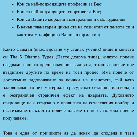
Кои са най-подходящите професии за Вас;
Кои са най-подходящите спортове за Вас;
Кои са Вашите морални въздържания и съблюдавания;
В какъв планетарен цикъл сте на този етап от живота си и
как това модифицира Вашия дхарма тип;
Както Саймън (впоследствиe му станах ученик) пише в книгата
си The 5 Dharma Types (Петте дхарма типа), колкото повече
следваме нашето предназначение в живота, толкова повече ние
въздигаме другите по време на този процес. Има повече от
достатъчно задоволяване за всички на планетата, тъй като
задоволяването не е материален ресурс като въглища или вода, а
е безграничен страничен ефект на дхармата. Духовното
съкровище не е свързано с правилата на естествения подбор и
състезаването: колкото повече даваме от него, толкова повече
получаваме.
Това е една от причините аз да искам да споделя
и
тази