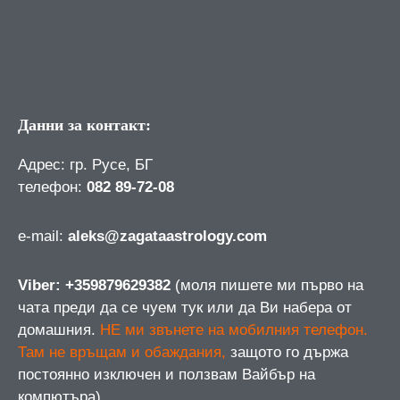
Данни за контакт:
Адрес: гр. Русе, БГ
телефон:
082 89-72-08
е-mail:
aleks@zagataastrology.com
Viber: +359879629382
(моля пишете ми първо на
чата преди да се чуем тук или да Ви набера от
домашния.
НЕ ми звънете на мобилния телефон.
Там не връщам и обаждания,
защото го държа
постоянно изключен и ползвам Вайбър на
компютъра)