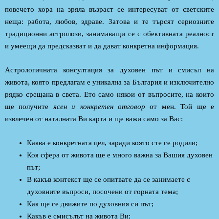
повечето хора на зряла възраст се интересуват от светските
неща: работа, любов, здраве. Затова и те търсят сериозните
традиционни астролози, занимаващи се с обективната реалност
и умеещи да предсказват и да дават конкретна информация.
Астрологичната консултация за духовен път и смисъл на
живота, която предлагам е уникална за България и изключително
рядко срещана в света. Ето само някои от въпросите, на които
ще получите
ясен и конкретен отговор
от мен. Той ще е
извлечен от наталната Ви карта и ще важи само за Вас:
Каква е конкретната цел, заради която сте се родили;
Коя сфера от живота ще е много важна за Вашия духовен
път;
В какъв контекст ще се опитвате да се занимаете с
духовните въпроси, посочени от горната тема;
Как ще се движите по духовния си път;
Какъв е смисълът на живота Ви;