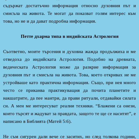
съдържат достатъчно информация относно духовния път и
смисъла на живота. Те могат да показват голям интерес към
това, но не и да дават подробна информация.
Петте дхарма типа в индийската Астрология
Съответно, моите търсения и духовна жажда продължиха и ме
отведоха до индийската Астрология. Подобно на древната,
ведическата Астрология може да разкрие информация за
духовния път и смисъла на живота. Това, което откривах не ме
устройваше като практична информация. Също, при нея много
често се приканва практикуващия да почита планетите и
накшатрите, да пее мантри, да прави ритуали, отдавайки силата
си. А мен ме интересуват реални техники. “Блажени са онези,
които търсят и жадуват за правдата, защото те ще се наситят”, е
написано в Библията (Матей 5:6).
Не съм сигурен дали вече се заситих, но след толкова години,