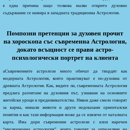
е една причина защо толкова малко открито духовно
съдържание се намира в западната традиционна Астрология.
Помпозни претенции за духовен прочит
на хороскопа със съвременна Астрология,
докато всъщност се прави астро-
психологически портрет на клиента
аСъвременните астролози много обичат да твърдят как
модерната Астрология, която практикуват е по-духовна от
древната Астрология. Как, видите ли, съвременната Астрология
предлага разчитане на духовния път, узнаване на основните
житейски уроци и предизвикателства. Някои даже смело говорят
за карма, минали животи и други недоказани ориенталски
понятия и как тази информация може да се извлече от наталната
карта. Има дори съвременни астролози с клон наречен
“еволюционна астрология”, които говорят за определяне на