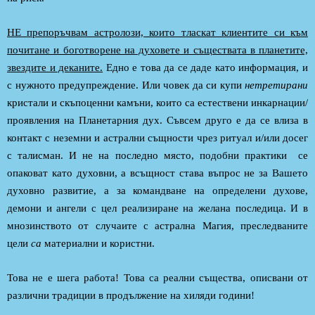
НЕ препоръчвам астролози, които тласкат клиентите си към
почитане и боготворене на духовете и съществата в планетите,
звездите и деканите.
Едно е това да се даде като информация, и
с нужното предупреждение. Или човек да си купи
нетретирани
кристали и скъпоценни камъни, които са естествени инкарнации/
проявления на Планетарния дух. Съвсем друго е да се влиза в
контакт с неземни и астрални същности чрез ритуал и/или досег
с талисман. И не на последно място, подобни практики се
опаковат като духовни, а всъщност става въпрос не за Вашето
духовно развитие, а за командване на определени духове,
демони и ангели с цел реализиране на желана последица. И в
мнозинството от случаите с астрална Магия, преследваните
цели
са
материални и користни.
Това не е шега работа! Това са реални същества, описвани от
различни традиции в продължение на хиляди години!