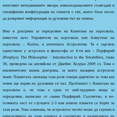
използват неподвижните звезди, извънзодиакалните съзвездия и
специфични конфигурации на планети с тях, които
биха могли
да разкриват информация за духовния път на човека.
Има и доктрина за определяне на Капитана на хороскопа,
известен като Управителя на хороскопа или Алмутена на
хороскопа – Kurios, в античната Астрология. Тя е оцеляла
единствено у астролога и философа от 4-ти век – Порфирий
(Porphyry The Philosopher – Introduction to the Tetrabiblos, глава
30, преведена на английски от Джеймс Холдън 2009 г.). Това е
изключително важна доктрина, за която малцина астролози
знаят. Планетата заемаща тази роля говори директно за това как
човек ще върви по духовния си път. Проблемът с Капитана на
хороскопа е, че това е едно от най-трудните неща за
определяне, написано от самия Порфирий. Съответно, в по-
голямата част от случаите 2-3 или повече планети се борят за
тази роля. Това означава, че астрологът
често
може да сгреши в
определянето на тази планета и съответно в разчитането на