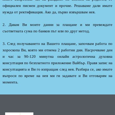
официален писмен документ и прочие. Решаваме дали имате
нужда от ректификация. Ако да, първо извършвам нея.
2. Давам Ви моите данни за плащане и ми превеждате
съответната сума по банков път или по друг метод.
3. След получаването на Вашето плащане, започвам работа по
хороскопа Ви, която ми отнема 2 работни дни. Насрочваме ден
и час за 90-120 минутна онлайн астрологична духовна
консултация по безплатното приложение Вайбър. Правя запис на
консултацията и Ви го изпращам след нея. Разбира се, ако имате
въпроси по време на нея ми ги задавате и Ви отговарям на
момента.