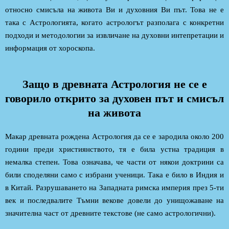
относно смисъла на живота Ви и духовния Ви път. Това не е
така с Астрологията, когато астрологът разполага с конкретни
подходи и методологии за извличане на духовни интепретации и
информация от хороскопа.
Защо в древната Астрология не се е
говорило открито за духовен път и смисъл
на живота
Макар древната рождена Астрология да се е зародила около 200
години преди християнството, тя е била устна традиция в
немалка степен. Това означава, че части от някои доктрини са
били споделяни само с избрани ученици. Така е било в Индия и
в Китай. Разрушаването на Западната римска империя през 5-ти
век и последвалите Тъмни векове довели до унищожаване на
значителна част от древните текстове (не само астрологични).