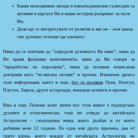
Какви неподвижни звезди и извънзодиакални съзвездия са
активни в картата Ви и каква история разкриват за пътя
Ви;
Дали ще се интересувате от религия и ако не – към какъв
тип духовно течение ще клоните;
Няма да се опитвам да “определя духовното Ви ниво”, няма да
Ви правя фалшиви комплименти, няма да Ви говоря за
“преработка на хороскопа”, няма да ползвам измислени
доктрини като “по-висши октави” и прочие. Извличам цялата
тази информация, както и още,
без да ползвам
Уран, Нептун,
Плутон, Хирон, други астероиди, минорни аспекти и прочие.
Има и още. Понеже моят личен път този живот е подчертано
духовен и отшелнически, това ме отведе до китайската
Астрология – скъпоценна мина, която дълбая и от която
добивам вече 12 години. По една или друга причина, два от
трите клона, които владея от китайската Астрология, не