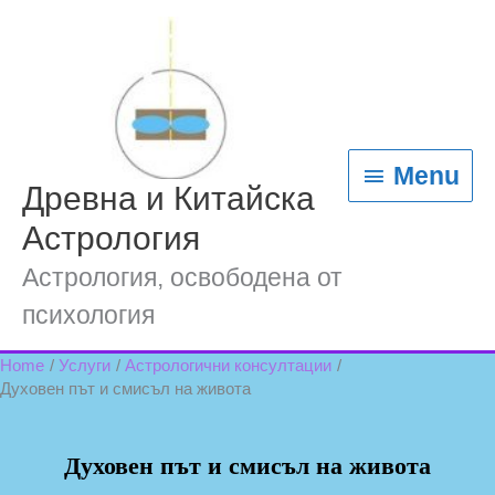
Skip
content
Menu
to
content
Menu
Древна и Китайска
Астрология
Астрология, освободена от
психология
Home
Услуги
Астрологични консултации
Духовен път и смисъл на живота
Духовен път и смисъл на живота