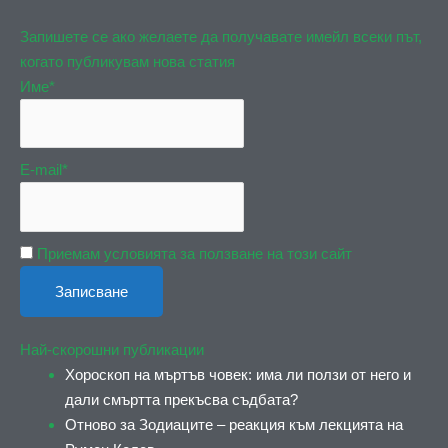
Запишете се ако желаете да получавате имейл всеки път,
когато публикувам нова статия
Име*
E-mail*
Приемам условията за ползване на този сайт
Най-скорошни публикации
Хороскоп на мъртъв човек: има ли ползи от него и
дали смъртта прекъсва съдбата?
Отново за Зодиаците – реакция към лекцията на