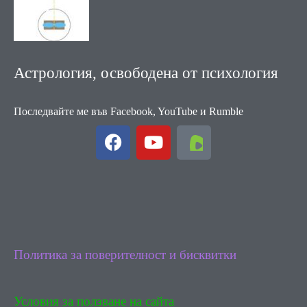
Астрология, освободена от психология
Последвайте ме във Facebook, YouTube и Rumble
F
Y
a
o
c
u
e
t
b
u
o
b
o
e
k
Политика за поверителност и бисквитки
Условия за ползване на сайта