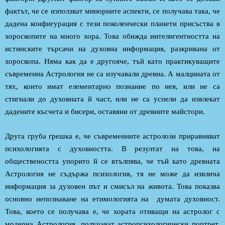
фактът, че се използват минорните аспекти, се получава така, че
дадена конфигурация с тези поколенчески планети присъства в
хороскопите на много хора. Това обижда интелигентността на
истинските търсачи на духовна информация, разкривана от
хороскопа. Няма как да е другояче, тъй като практикуващите
съвременна Астрология не са изучавали древна. А малцината от
тях, които имат елементарно познание по нея, или не са
стигнали до духовната й част, или не са успели да извлекат
дадените късчета и бисери, оставяни от древните майстори.
Друга груба грешка е, че съвременните астролози приравняват
психологията с духовността. В резултат на това, на
обществеността упорито й се втълпява, че тъй като древната
Астрология не съдържа психология, тя не може да извлича
информация за духовен път и смисъл на живота. Това показва
основно непознаване на етимологията на думата духовност.
Това, което се получава е, че хората отиващи на астролог с
модерна Астрология, получават астропсихологически портрет.