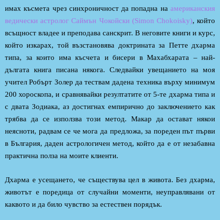
имах късмета чрез синхроничност да попадна на
американския
ведически астролог Саймън Чокойски (Simon Chokoisky)
, който
всъщност владее и преподава санскрит. В неговите книги и курс,
който изкарах, той възстановява доктрината за Петте дхарма
типа, за които има късчета и бисери в Махабхарата – най-
дългата книга писана някога. Следвайки увещанието на моя
учител Робърт Золер да тествам дадена техника върху минимум
200 хороскопа, и сравнявайки резултатите от 5-те дхарма типа и
с двата Зодиака, аз достигнах емпирично до заключението как
трябва да се използва този метод. Макар да остават някои
неясноти, радвам се че мога да предложа, за пореден път първи
в България, даден астрологичен метод, който да е от незабавна
практична полза на моите клиенти.
Дхарма е усещането, че съществува цел в живота. Без дхарма,
животът е поредица от случайни моменти, неуправлявани от
каквото и да било чувство за естествен порядък.