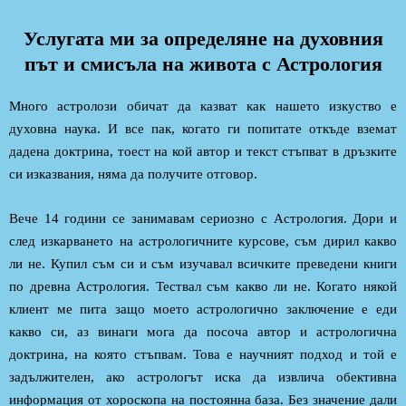
Услугата ми за определяне на духовния
път и смисъла на живота с Астрология
Много астролози обичат да казват как нашето изкуство е
духовна наука. И все пак, когато ги попитате откъде вземат
дадена доктрина, тоест на кой автор и текст стъпват в дръзките
си изказвания, няма да получите отговор.
Вече 14 години се занимавам сериозно с Астрология. Дори и
след изкарването на астрологичните курсове, съм дирил какво
ли не. Купил съм си и съм изучавал всичките преведени книги
по древна Астрология. Тествал съм какво ли не. Когато някой
клиент ме пита защо моето астрологично заключение е еди
какво си, аз винаги мога да посоча автор и астрологична
доктрина, на която стъпвам. Това е научният подход и той е
задължителен, ако астрологът иска да извлича обективна
информация от хороскопа на постоянна база. Без значение дали