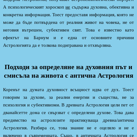
А психологическият хороскоп
не
съдържа духовна, обективна и
конкретна информация. Тоест предоставя информация, която не
може да бъде потвърдена от реалния живот на човека, не от
неговия вътрешен, субективен свят. Това е известно като
ефектът на Барнум и е една от основните причини
Астрологията да е толкова подигравана и отхвърляна.
Подходи за определяне на духовния път и
смисъла на живота с антична Астрология
Коренът на думата духовност всъщност идва от дух. Тоест
говорим за духове, за реални енергии и същества, не за
психология и субективизми. В древната Астрология цели пет от
дванайсетте дома се свързват с определени духове. Това дава
предимство на астролозите практикуваща древна/антична
Астрология. Разбира се, това знание не е оцеляло и не е
включено в съвременната. Също, в античната Астрология се