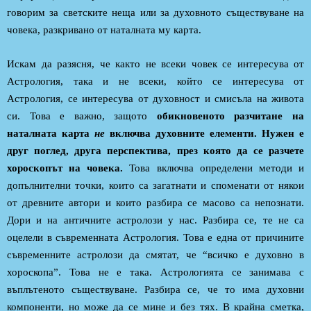
говорим за светските неща или за духовното съществуване на
човека, разкривано от наталната му карта.
Искам да разясня, че както не всеки човек се интересува от
Астрология, така и не всеки, който се интересува от
Астрология, се интересува от духовност и смисъла на живота
си. Това е важно, защото
обикновеното разчитане на
наталната карта
не
включва духовните елементи. Нужен е
друг поглед, друга перспектива, през която да се разчете
хороскопът на човека.
Това включва определени методи и
допълнителни точки, които са загатнати и споменати от някои
от древните автори и които разбира се масово са непознати.
Дори и на античните астролози у нас. Разбира се, те не са
оцелели в съвременната Астрология. Това е една от причините
съвременните астролози да смятат, че “всичко е духовно в
хороскопа”. Това не е така. Астрологията се занимава с
въплътеното съществуване. Разбира се, че то има духовни
компоненти, но може да се мине и без тях. В крайна сметка,