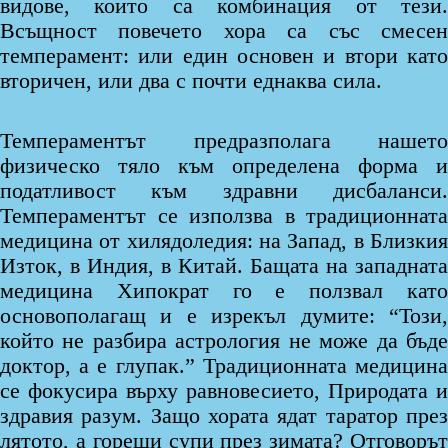
видове, които са комбинация от тези.
Всъщност повечето хора са със смесен
темперамент: или един основен и втори като
вторичен, или два с почти еднаква сила.
Темпераментът предразполага нашето
физическо тяло към определена форма и
податливост към здравни дисбаланси.
Темпераментът се използва в традиционната
медицина от хилядоледия: на Запад, в Близкия
Изток, в Индия, в Китай. Бащата на западната
медицина Хипократ го е ползвал като
основополагащ и е изрекъл думите: “Този,
който не разбира астрология не може да бъде
доктор, а е глупак.” Традиционната медицина
се фокусира върху равновесието, Природата и
здравия разум. Защо хората ядат таратор през
лятото, а горещи супи през зимата? Отговорът