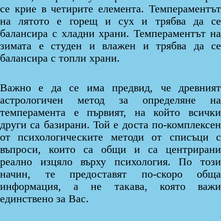
се крие в четирите елемента. Темпераментът
на лятото е горещ и сух и трябва да се
балансира с хладни храни. Темпераментът на
зимата е студен и влажен и трябва да се
балансира с топли храни.
Важно е да се има предвид, че древният
астрологичен метод за определяне на
темперамента е първият, на който всички
други са базирани. Той е доста по-комплексен
от психологическите методи от списъци с
въпроси, които са общи и са центрирани
реално изцяло върху психология. По този
начин, те предоставят по-скоро обща
информация, а не такава, която важи
единствено за Вас.