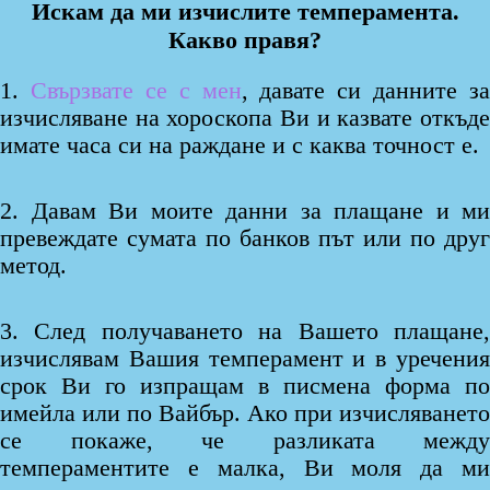
Искам да ми изчислите темперамента.
Какво правя?
1.
Свързвате се с мен
, давате си данните за
изчисляване на хороскопа Ви и казвате откъде
имате часа си на раждане и с каква точност е.
2. Давам Ви моите данни за плащане и ми
превеждате сумата по банков път или по друг
метод.
3. След получаването на Вашето плащане,
изчислявам Вашия темперамент и в уречения
срок Ви го изпращам в писмена форма по
имейла или по Вайбър. Ако при изчисляването
се покаже, че разликата между
темпераментите е малка, Ви моля да ми