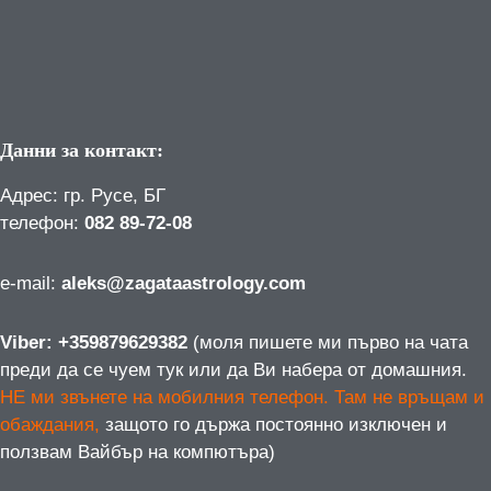
Данни за контакт:
Адрес: гр. Русе, БГ
телефон:
082 89-72-08
е-mail:
aleks@zagataastrology.com
Viber: +359879629382
(моля пишете ми първо на чата
преди да се чуем тук или да Ви набера от домашния.
НЕ ми звънете на мобилния телефон. Там не връщам и
обаждания,
защото го държа постоянно изключен и
ползвам Вайбър на компютъра)