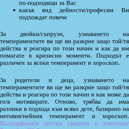
по-подходящи за Вас
какъв вид дейности/професии Ви
подхождат повече
За двойки/съпрузи, узнаването на
темпераментите ви ще ви разкрие защо той/тя
действа и реагира по този начин и как да им
помагате в кризисни моменти. Подходът е
различен за всеки темперамент и хороскоп.
За родители и деца, узнаването на
темпераментите ви ще ви разкрие защо той/тя
действа и реагира по този начин и как може да
го/я мотивирате. Отново, трябва да има
разлики в подхода към всяко дете, базирано на
неговия/нейния темперамент и хороскоп.
Валдорфските детски градини и училища/