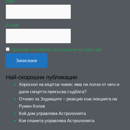
Име*
E-mail*
Приемам условията за ползване на този сайт
Най-скорошни публикации
Хороскоп на мъртъв човек: има ли ползи от него и
дали смъртта прекъсва съдбата?
Отново за Зодиаците – реакция към лекцията на
Румен Колев
Кой дом управлява Астрологията
Коя планета управлява Астрологията