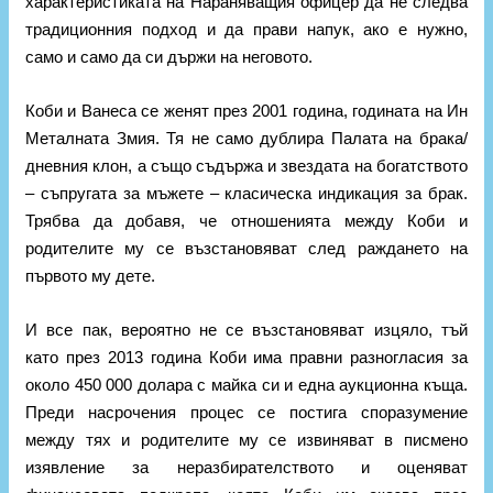
характеристиката на Нараняващия офицер да не следва
традиционния подход и да прави напук, ако е нужно,
само и само да си държи на неговото.
Коби и Ванеса се женят през 2001 година, годината на Ин
Металната Змия. Тя не само дублира Палата на брака/
дневния клон, а също съдържа и звездата на богатството
– съпругата за мъжете – класическа индикация за брак.
Трябва да добавя, че отношенията между Коби и
родителите му се възстановяват след раждането на
първото му дете.
И все пак, вероятно не се възстановяват изцяло, тъй
като през 2013 година Коби има правни разногласия за
около 450 000 долара с майка си и една аукционна къща.
Преди насрочения процес се постига споразумение
между тях и родителите му се извиняват в писмено
изявление за неразбирателството и оценяват