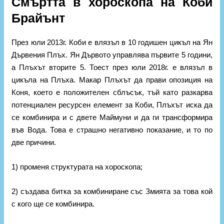
Смъртта в хороскопа на Коби
Брайънт
През юли 2013г. Коби е влязъл в 10 годишен цикъл на Ян
Дървения Плъх. Ян Дървото управлява първите 5 години,
а Плъхът вторите 5. Тоест през юли 2018г. е влязъл в
цикъла на Плъха. Макар Плъхът да прави опозиция на
Коня, което е положителен сблъсък, тъй като разкарва
потенциален ресурсен елемент за Коби, Плъхът иска да
се комбинира и с двете Маймуни и да ги трансформира
във Вода. Това е страшно негативно показание, и то по
две причини.
1) променя структурата на хороскопа;
2) създава битка за комбиниране със Змията за това кой
с кого ще се комбинира.