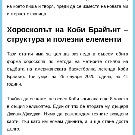
на което пиша и творя, преди да се изместя на новата ми
интернет страница.
Хороскопът на Коби Брайънт –
структура и полезни елементи
Тази статия има за цел да разгледа в съвсем сбита
форма хороскопа по метода на Четирите стълба на
съдбата на американската баскетболна легенда Коби
Брайънт. Той умря на 26 януари 2020 година, на 41
години.
Трябва да се каже, че освен Коби загинаха още 8 човека
в същия хеликоптер. Един от тях бе втората му дъщеря
Джиана/Джиджи. Няма да разглеждам техните рождени
карти, тъй като им нямам данните, а и ще стане доста
дълго.