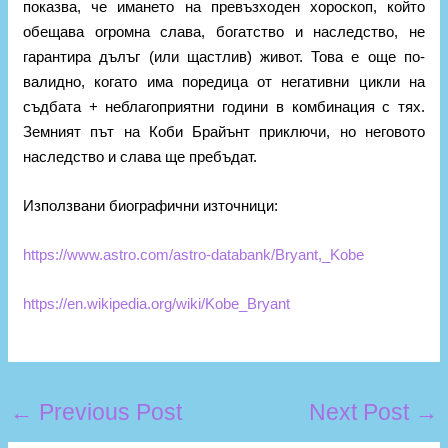
показва, че имането на превъзходен хороскоп, който
обещава огромна слава, богатство и наследство, не
гарантира дълъг (или щастлив) живот. Това е още по-
валидно, когато има поредица от негативни цикли на
съдбата + неблагоприятни години в комбинация с тях.
Земният път на Коби Брайънт приключи, но неговото
наследство и слава ще пребъдат.
Използвани биографични източници:
https://www.astro.com/astro-databank/Bryant,_Kobe
https://en.wikipedia.org/wiki/Kobe_Bryant
←
Previous Post
Next Post
→