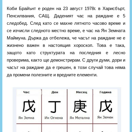
Коби Брайънт е роден на 23 август 1978г. в Харисбърт,
Пенсилвания, САЩ. Даденият час на раждане е 5
следобед. След като се махне лятното часово време и
се изчисли следното местно време, е час на Ян Земната
Маймуна. Държа да отбележа, че часът на раждане не е
жизнено важен в настоящия хороскоп. Това е така,
защото като структурата на последния е лесно
проверима, както ще демонстрирам. С други думи, дори и
часът на раждане да е грешен, в този случай това няма
да промени полезните и вредните елементи.