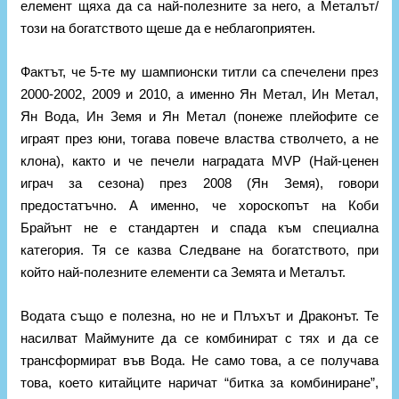
елемент щяха да са най-полезните за него, а Металът/
този на богатството щеше да е неблагоприятен.
Фактът, че 5-те му шампионски титли са спечелени през
2000-2002, 2009 и 2010, а именно Ян Метал, Ин Метал,
Ян Вода, Ин Земя и Ян Метал (понеже плейофите се
играят през юни, тогава повече властва стволчето, а не
клона), както и че печели наградата MVP (Най-ценен
играч за сезона) през 2008 (Ян Земя), говори
предостатъчно. А именно, че хороскопът на Коби
Брайънт не е стандартен и спада към специална
категория. Тя се казва Следване на богатството, при
който най-полезните елементи са Земята и Металът.
Водата също е полезна, но не и Плъхът и Драконът. Те
насилват Маймуните да се комбинират с тях и да се
трансформират във Вода. Не само това, а се получава
това, което китайците наричат “битка за комбиниране”,