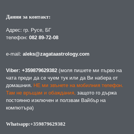
Данни за контакт:
Адрес: гр. Русе, БГ
телефон:
082 89-72-08
е-mail:
aleks@zagataastrology.com
Viber: +359879629382
(моля пишете ми първо на
чата преди да се чуем тук или да Ви набера от
домашния.
НЕ ми звънете на мобилния телефон.
Там не връщам и обаждания,
защото го държа
постоянно изключен и ползвам Вайбър на
компютъра)
Whatsapp:+359879629382