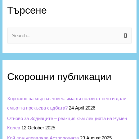
а
Търсене
т
е
г
S
о
e
р
a
и
r
и
Скорошни публикации
c
h
f
Хороскоп на мъртъв човек: има ли ползи от него и дали
o
смъртта прекъсва съдбата?
24 April 2026
r
Отново за Зодиаците – реакция към лекцията на Румен
:
Колев
12 October 2025
Кой дом управлява Астрологията
23 August 2025