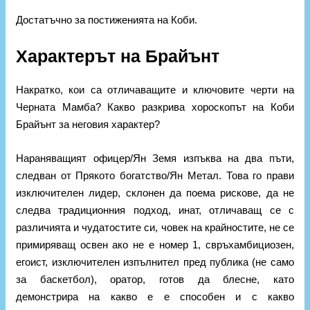
Достатъчно за постиженията на Коби.
Характерът на Брайънт
Накратко, кои са отличаващите и ключовите черти на
Черната Мамба? Какво разкрива хороскопът на Коби
Брайънт за неговия характер?
Нараняващият офицер/Ян Земя изпъква на два пъти,
следван от Прякото богатство/Ян Метал. Това го прави
изключителен лидер, склонен да поема рискове, да не
следва традиционния подход, инат, отличаващ се с
различията и чудатостите си, човек на крайностите, не се
примиряващ освен ако не е номер 1, свръхамбициозен,
егоист, изключителен изпълнител пред публика (не само
за баскетбол), оратор, готов да блесне, като
демонстрира на какво е е способен и с какво