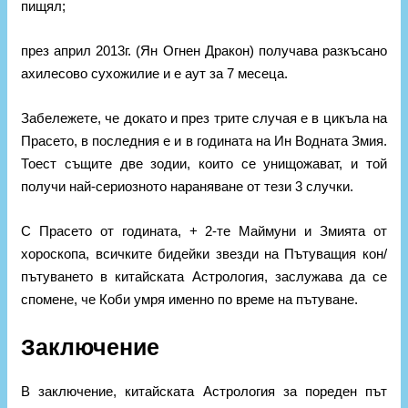
пищял;
през април 2013г. (Ян Огнен Дракон) получава разкъсано
ахилесово сухожилие и е аут за 7 месеца.
Забележете, че докато и през трите случая е в цикъла на
Прасето, в последния е и в годината на Ин Водната Змия.
Тоест същите две зодии, които се унищожават, и той
получи най-сериозното нараняване от тези 3 случки.
С Прасето от годината, + 2-те Маймуни и Змията от
хороскопа, всичките бидейки звезди на Пътуващия кон/
пътуването в китайската Астрология, заслужава да се
спомене, че Коби умря именно по време на пътуване.
Заключение
В заключение, китайската Астрология за пореден път