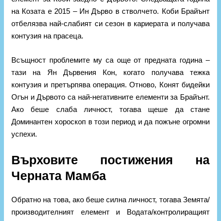
на Козата е 2015 – Ин Дърво в стволчето. Коби Брайънт
отбелязва най-слабият си сезон в кариерата и получава
контузия на прасеца.
Всъщност проблемите му са още от предната година –
тази на Ян Дървения Кон, когато получава тежка
контузия и претърпява операция. Отново, Конят бидейки
Огън и Дървото са най-негативните елементи за Брайънт.
Ако беше слаба личност, тогава щеше да стане
Доминантен хороскоп в този период и да пожъне огромни
успехи.
Върховите постижения на
Черната Мамба
Обратно на това, ако беше силна личност, тогава Земята/
производителният елемент и Водата/контролиращият