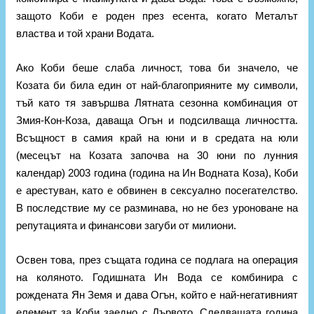
защото Коби е роден през есента, когато Металът
властва и той храни Водата.
Ако Коби беше слаба личност, това би значело, че
Козата би била един от най-благоприяните му символи,
тъй като тя завършва Лятната сезонна комбинация от
Змия-Кон-Коза, даваща Огън и подсилваща личността.
Всъщност в самия край на юни и в средата на юли
(месецът на Козата започва на 30 юни по лунния
календар) 2003 година (година на Ин Водната Коза), Коби
е арестуван, като е обвинен в сексуално посегателство.
В последствие му се разминава, но не без уроноване на
репутацията и финансови загуби от милиони.
Освен това, през същата година се подлага на операция
на коляното. Годишната Ин Вода се комбинира с
рождената Ян Земя и дава Огън, който е най-негативният
елемент за Коби заедно с Дървото. Следващата година