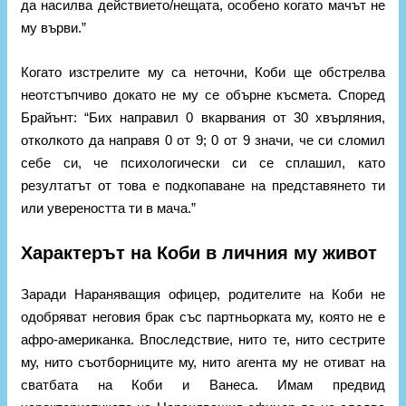
да насилва действието/нещата, особено когато мачът не
му върви.”
Когато изстрелите му са неточни, Коби ще обстрелва
неотстъпчиво докато не му се обърне късмета. Според
Брайънт: “Бих направил 0 вкарвания от 30 хвърляния,
отколкото да направя 0 от 9; 0 от 9 значи, че си сломил
себе си, че психологически си се сплашил, като
резултатът от това е подкопаване на представянето ти
или увереността ти в мача.”
Характерът на Коби в личния му живот
Заради Нараняващия офицер, родителите на Коби не
одобряват неговия брак със партньорката му, която не е
афро-американка. Впоследствие, нито те, нито сестрите
му, нито съотборниците му, нито агента му не отиват на
сватбата на Коби и Ванеса. Имам предвид