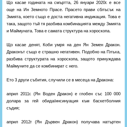
Що касае годината на смъртта, 26 януари 2020г. е все
още на Ин Земното Прасе. Прасето прави сблъсък на
Змията, което също е доста негативна индикация. Това е
така, защото тъй тя разбива комбинацията между Змията
и Маймуната. Това е самата структура на хороскопа.
Що касае денят, Коби умря на ден Ян Земен Дракон.
Драконът също е страшно негативен. Подобно на Плъха,
разбива структурата на хороскопа, защото принуждава
Маймуните да се комбинират с него.
Ето 3 други събития, случили се в месеца на Дракона:
април 2011г. (Ян Воден Дракон) е глобен със 100 000
долара за гей обида/инсинуация към баскетболния
съдия;
април 2012г (Ян Дървен Дракон) получава натъртен