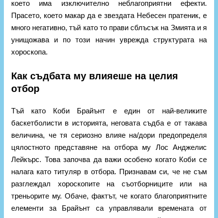
което има изключително неблагоприятни ефекти.
Прасето, което макар да е звездата Небесен пратеник, е
много негативно, тъй като то прави сблъсък на Змията и я
унищожава и по този начин уврежда структурата на
хороскопа.
Как съдбата му влияеше на целия
отбор
Тъй като Коби Брайънт е един от най-великите
баскетболисти в историята, неговата съдба е от такава
величина, че тя сериозно влияе на/дори предопределя
цялостното представяне на отбора му Лос Анджелис
Лейкърс. Това започва да важи особено когато Коби се
налага като титуляр в отбора. Признавам си, че не съм
разглеждал хороскопите на съотборниците или на
треньорите му. Обаче, фактът, че когато благоприятните
елементи за Брайънт са управлявали времената от