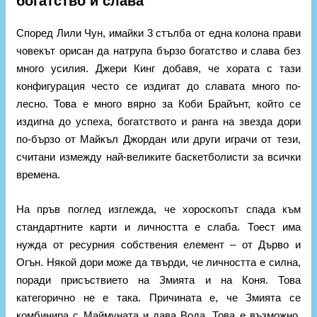
богатство и слава
Според Лили Чун, имайки 3 стълба от една колона прави
човекът орисан да натрупа бързо богатство и слава без
много усилия. Джери Кинг добавя, че хората с тази
конфигурация често се издигат до славата много по-
лесно. Това е много вярно за Коби Брайънт, който се
издигна до успеха, богатството и ранга на звезда дори
по-бързо от Майкъл Джордан или други играчи от тези,
считани измежду най-великите баскетболисти за всички
времена.
На пръв поглед изглежда, че хороскопът спада към
стандартните карти и личността е слаба. Тоест има
нужда от ресурния собствения елемент – от Дърво и
Огън. Някой дори може да твърди, че личността е силна,
поради присъствието на Змията и на Коня. Това
категорично не е така. Причината е, че Змията се
комбинира с Маймуната и дава Вода. Това е възможно,