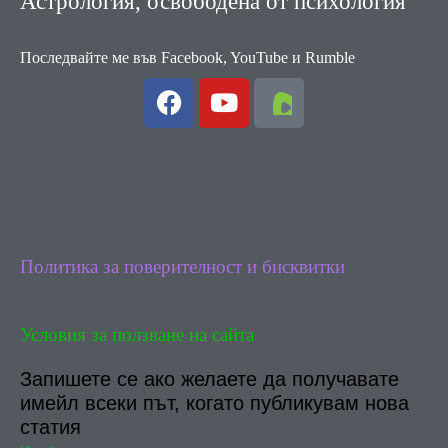
Астрология, освободена от психология
Последвайте ме във Facebook, YouTube и Rumble
F
Y
a
o
c
u
e
t
b
u
o
b
o
e
k
Политика за поверителност и бисквитки
Условия за ползване на сайта
Запишете се ако желаете да получавате
имейл всеки път, когато публикувам нова
статия