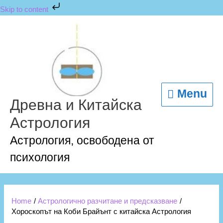
Skip
Skip to content
to
content
Menu
Menu
Древна и Китайска
Астрология
Астрология, освободена от
психология
Home
Астрологично разчитане и предсказване
Хороскопът на Коби Брайънт с китайска Астрология