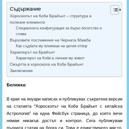
Съдържание
Хороскопът на Коби Брайънт – структура и
полезни елементи
Специалната конфигурация за бързо богатство и
слава
Върховите постижения на Черната Мамба
Как съдбата му влияеше на целия отбор
Характерът на Брайънт
Характерът на Коби в личния му живот
Смъртта в хороскопа на Коби Брайънт
Заключение
Бележка:
В края на януари написах и публикувах съкратена версия
на статията “Хороскопът на Коби Брайънт с китайска
Астрология” на една Фейсбук страница, до която вече
нямам никакъв достъп и контрол. Сега публикувам
пълната статия на блога си. Това е единственото място,