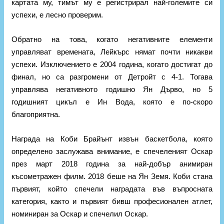
картата му, тимът му е регистрирал най-големите си
успехи, е лесно проверим.
Обратно на това, когато негативните елементи
управляват времената, Лейкърс нямат почти никакви
успехи. Изключението е 2004 година, когато достигат до
финал, но са разгромени от Детройт с 4-1. Тогава
управлява негативното годишно Ян Дърво, но 5
годишният цикъл е Ин Вода, която е по-скоро
благоприятна.
Награда на Коби Брайънт извън баскетбола, която
определено заслужава внимание, е спечеленият Оскар
през март 2018 година за най-добър анимиран
късометражен филм. 2018 беше на Ян Земя. Коби стана
първият, който спечели наградата във въпросната
категория, както и първият бивш професионален атлет,
номиниран за Оскар и спечелил Оскар.