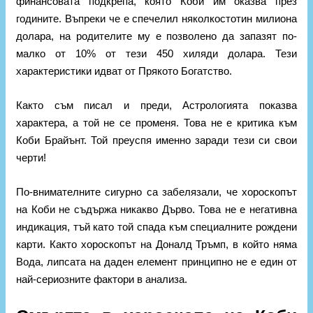
финансовата подкрепа, която Коби им оказва през
годините. Въпреки че е спечелил няколкостотин милиона
долара, на родителите му е позволено да запазят по-
малко от 10% от тези 450 хиляди долара. Тези
характеристики идват от Прякото Богатство.
Както съм писал и преди, Астрологията показва
характера, а той не се променя. Това не е критика към
Коби Брайънт. Той преуспя именно заради тези си свои
черти!
По-внимателните сигурно са забелязали, че хороскопът
на Коби не съдържа никакво Дърво. Това не е негативна
индикация, тъй като той спада към специалните рождени
карти. Както хороскопът на Доналд Тръмп, в който няма
Вода, липсата на даден елемент принципно не е един от
най-сериозните фактори в анализа.