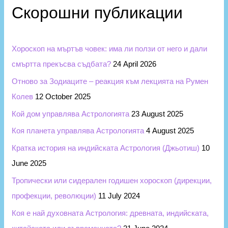
и
c
Скорошни публикации
h
f
Хороскоп на мъртъв човек: има ли ползи от него и дали
o
смъртта прекъсва съдбата?
24 April 2026
r
Отново за Зодиаците – реакция към лекцията на Румен
:
Колев
12 October 2025
Кой дом управлява Астрологията
23 August 2025
Коя планета управлява Астрологията
4 August 2025
Кратка история на индийската Астрология (Джьотиш)
10
June 2025
Тропически или сидерален годишен хороскоп (дирекции,
профекции, революции)
11 July 2024
Коя е най духовната Астрология: древната, индийската,