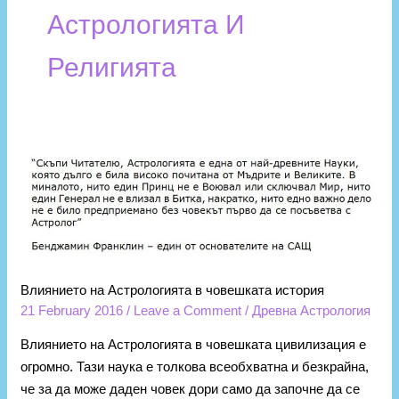
Астрологията И
Религията
Влиянието
на
Астрологията
в
човешката
история
Влиянието на Астрологията в човешката история
21 February 2016
/
Leave a Comment
/
Древна Астрология
Влиянието на Астрологията в човешката цивилизация е
огромно. Тази наука е толкова всеобхватна и безкрайна,
че за да може даден човек дори само да започне да се