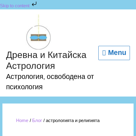
Skip
Skip to content
to
content
Menu
Menu
Древна и Китайска
Астрология
Астрология, освободена от
психология
Home
Блог
астрологията и религията