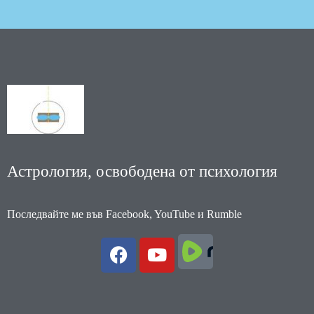
Астрология, освободена от психология
Последвайте ме във Facebook, YouTube и Rumble
F
Y
a
o
c
u
e
t
b
u