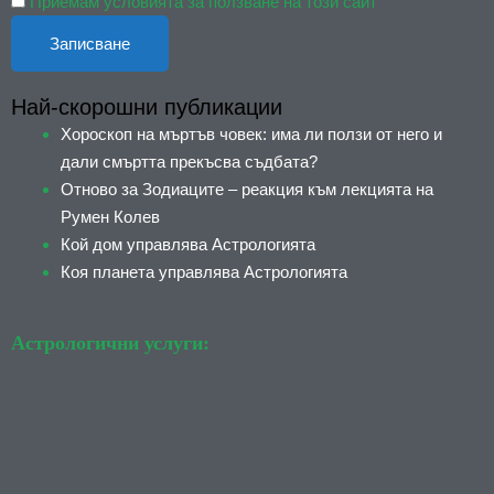
Приемам условията за ползване на този сайт
Най-скорошни публикации
Хороскоп на мъртъв човек: има ли ползи от него и
дали смъртта прекъсва съдбата?
Отново за Зодиаците – реакция към лекцията на
Румен Колев
Кой дом управлява Астрологията
Коя планета управлява Астрологията
Астрологични услуги: