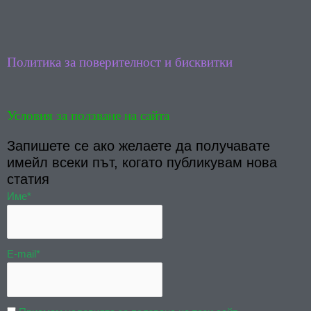
o
b
o
e
k
Политика за поверителност и бисквитки
Условия за ползване на сайта
Запишете се ако желаете да получавате
имейл всеки път, когато публикувам нова
статия
Име*
E-mail*