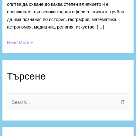
опитва да схване до каква степен влиянието й е
проникнало във всички главни сфери от живота, трябва
да има познания по история, география, математика,
астрономия, медицина, религия, изкуство, […]
Read More »
К
а
Търсене
т
е
г
S
о
e
р
a
и
r