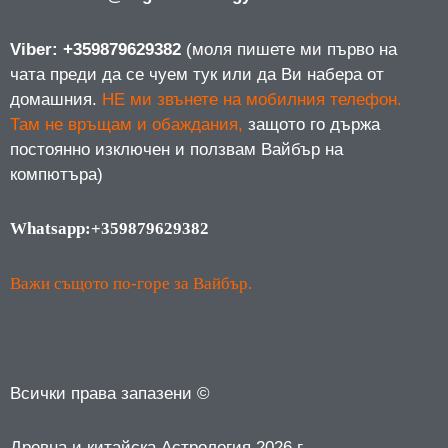
Viber: +359879629382
(моля пишете ми първо на
чата преди да се чуем тук или да Ви набера от
домашния.
НЕ ми звънете на мобилния телефон.
Там не връщам и обаждания,
защото го държа
постоянно изключен и ползвам Вайбър на
компютъра)
Whatsapp:+359879629382
Важи същото по-горе за Вайбър.
Всички права запазени ©
Древна и китайска Астрология 2026 г.