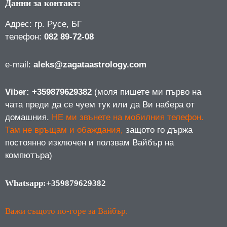
Данни за контакт:
Адрес: гр. Русе, БГ
телефон:
082 89-72-08
е-mail:
aleks@zagataastrology.com
Viber: +359879629382
(моля пишете ми първо на
чата преди да се чуем тук или да Ви набера от
домашния.
НЕ ми звънете на мобилния телефон.
Там не връщам и обаждания,
защото го държа
постоянно изключен и ползвам Вайбър на
компютъра)
Whatsapp:+359879629382
Важи същото по-горе за Вайбър.