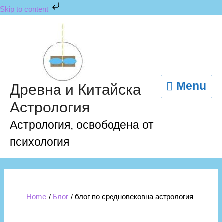
Skip
Skip to content
to
content
Menu
Menu
Древна и Китайска
Астрология
Астрология, освободена от
психология
Home
Блог
блог по средновековна астрология