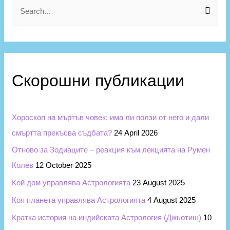
г
S
о
e
р
a
и
r
и
c
Скорошни публикации
h
f
Хороскоп на мъртъв човек: има ли ползи от него и дали
o
смъртта прекъсва съдбата?
24 April 2026
r
Отново за Зодиаците – реакция към лекцията на Румен
:
Колев
12 October 2025
Кой дом управлява Астрологията
23 August 2025
Коя планета управлява Астрологията
4 August 2025
Кратка история на индийската Астрология (Джьотиш)
10