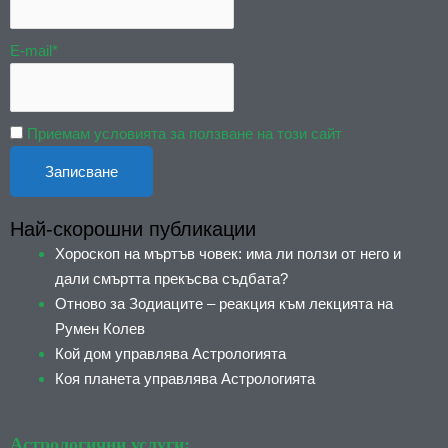
E-mail*
Приемам условията за ползване на този сайт
Най-скорошни публикации
Хороскоп на мъртъв човек: има ли ползи от него и
дали смъртта прекъсва съдбата?
Отново за Зодиаците – реакция към лекцията на
Румен Колев
Кой дом управлява Астрологията
Коя планета управлява Астрологията
Астрологични услуги: