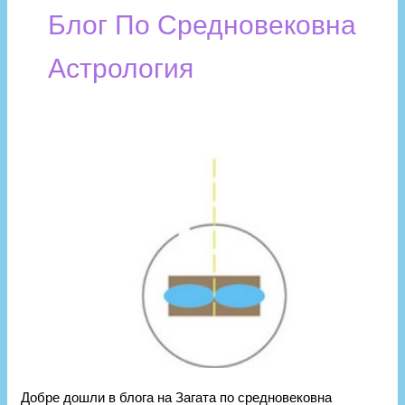
Блог По Средновековна
Астрология
Добре
дошли
в
блога
на
Загата
по
средновековна
Астрология
Добре дошли в блога на Загата по средновековна