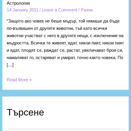
Астрология
14 January 2011
/
Leave a Comment
/
Разни
“Защото ако човек не беше мъдър, той нямаше да бъде
по-възвишен от другите животни, тъй като всички
животни участват с него в другите неща, с изключение на
мъдростта. Всички те живеят, ядат, някои пият, някои пият
и ядат, плодят се, раждат се, растат, увеличават броя си,
намаляват го, остаряват и умират, точно както човека. По
[…]
Read More »
К
а
Търсене
т
е