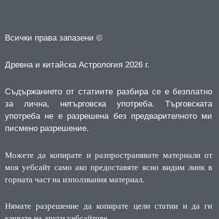
Всички права запазени ©
Древна и китайска Астрология 2026 г.
Съдържанието от статиите разбира се е безплатно
за лична, нетърговска употреба.
Търговската
употреба не е разрешена без предварителното ми
писмено разрешение.
Можете да копирате и разпространявате материали от
моя уебсайт само ако предоставяте ясно видим линк в
горната част на използвания материал.
Нямате разрешение да копирате цели статии и да ги
качвате на други уебсайтове.