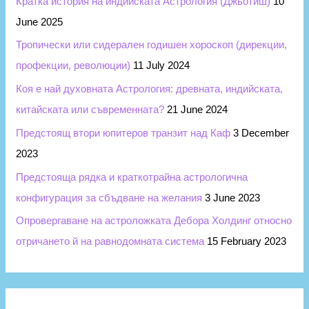
Кратка история на индийската Астрология (Джьотиш)
10
June 2025
Тропически или сидерален годишен хороскоп (дирекции,
профекции, революции)
11 July 2024
Коя е най духовната Астрология: древната, индийската,
китайската или съвременната?
21 June 2024
Предстоящ втори юпитеров транзит над Каф
3 December
2023
Предстояща рядка и краткотрайна астрологична
конфигурация за сбъдване на желания
3 June 2023
Опровергаване на астроложката Дебора Холдинг относно
отричането й на равнодомната система
15 February 2023