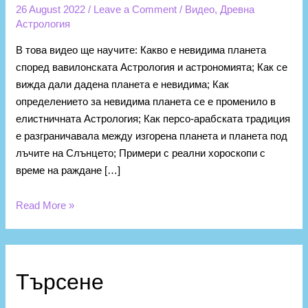
26 August 2022
/
Leave a Comment
/
Видео
,
Древна
Астрология
В това видео ще научите: Какво е невидима планета
според вавилонската Астрология и астрономията; Как се
вижда дали дадена планета е невидима; Как
определението за невидима планета се е променило в
елистничната Астрология; Как персо-арабската традиция
е разграничавала между изгорена планета и планета под
лъчите на Слънцето; Примери с реални хороскопи с
време на раждане […]
Read More »
Търсене