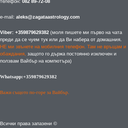
телефон:
082 89-72-08
е-mail:
aleks@zagataastrology.com
Viber: +359879629382
(моля пишете ми първо на чата
преди да се чуем тук или да Ви набера от домашния.
НЕ ми звънете на мобилния телефон. Там не връщам и
обаждания,
защото го държа постоянно изключен и
ползвам Вайбър на компютъра)
Whatsapp:+359879629382
Важи същото по-горе за Вайбър.
Всички права запазени ©