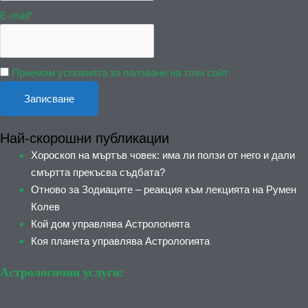
E-mail*
Приемам условията за ползване на този сайт
Най-скорошни публикации
Хороскоп на мъртъв човек: има ли ползи от него и дали
смъртта прекъсва съдбата?
Отново за Зодиаците – реакция към лекцията на Румен
Колев
Кой дом управлява Астрологията
Коя планета управлява Астрологията
Астрологични услуги: