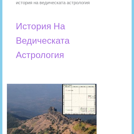
история на ведическата астрология
История На
Ведическата
Астрология
Кратка
история
на
индийската
Астрология
(Джьотиш)