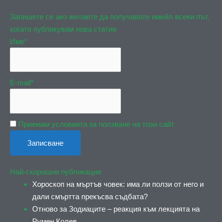
Запишете се ако желаете да получавате имейл всеки път,
когато публикувам нова статия
Име*
E-mail*
Приемам условията за ползване на този сайт
Най-скорошни публикации
Хороскоп на мъртъв човек: има ли ползи от него и
дали смъртта прекъсва съдбата?
Отново за Зодиаците – реакция към лекцията на
Румен Колев