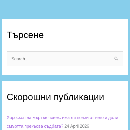
К
а
Търсене
т
е
г
S
о
e
р
a
и
r
и
Скорошни публикации
c
h
f
Хороскоп на мъртъв човек: има ли ползи от него и дали
o
смъртта прекъсва съдбата?
24 April 2026
r