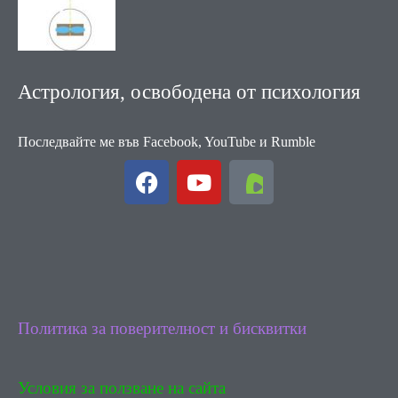
Астрология, освободена от психология
Последвайте ме във Facebook, YouTube и Rumble
F
Y
a
o
c
u
e
t
b
u
o
b
o
e
k
Политика за поверителност и бисквитки
Условия за ползване на сайта