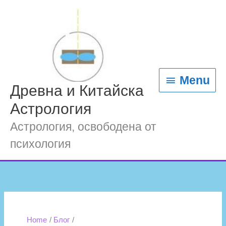
Skip
content
Menu
to
content
Menu
Древна и Китайска
Астрология
Астрология, освободена от
психология
Home
Блог