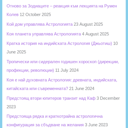
Отново за Зодиаците – реакция към лекцията на Румен
:
Колев
12 October 2025
Кой дом управлява Астрологията
23 August 2025
Коя планета управлява Астрологията
4 August 2025
Кратка история на индийската Астрология (Джьотиш)
10
June 2025
Тропически или сидерален годишен хороскоп (дирекции,
профекции, революции)
11 July 2024
Коя е най духовната Астрология: древната, индийската,
китайската или съвременната?
21 June 2024
Предстоящ втори юпитеров транзит над Каф
3 December
2023
Предстояща рядка и краткотрайна астрологична
конфигурация за сбъдване на желания
3 June 2023