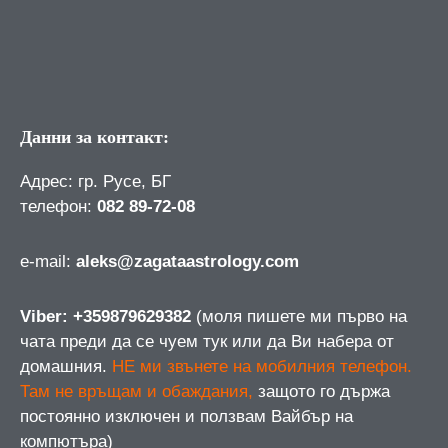
Данни за контакт:
Адрес: гр. Русе, БГ
телефон:
082 89-72-08
е-mail:
aleks@zagataastrology.com
Viber: +359879629382
(моля пишете ми първо на
чата преди да се чуем тук или да Ви набера от
домашния.
НЕ ми звънете на мобилния телефон.
Там не връщам и обаждания,
защото го държа
постоянно изключен и ползвам Вайбър на
компютъра)