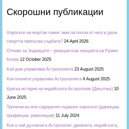
r
и
c
Скорошни публикации
h
f
Хороскоп на мъртъв човек: има ли ползи от него и дали
o
смъртта прекъсва съдбата?
24 April 2026
r
Отново за Зодиаците – реакция към лекцията на Румен
:
Колев
12 October 2025
Кой дом управлява Астрологията
23 August 2025
Коя планета управлява Астрологията
4 August 2025
Кратка история на индийската Астрология (Джьотиш)
10
June 2025
Тропически или сидерален годишен хороскоп (дирекции,
профекции, революции)
11 July 2024
Коя е най духовната Астрология: древната, индийската,