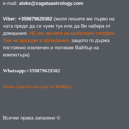
е-mail:
aleks@zagataastrology.com
Viber: +359879629382
(моля пишете ми първо на
чата преди да се чуем тук или да Ви набера от
домашния.
НЕ ми звънете на мобилния телефон.
Там не връщам и обаждания,
защото го държа
постоянно изключен и ползвам Вайбър на
компютъра)
Whatsapp:+359879629382
Важи същото по-горе за Вайбър.
Всички права запазени ©