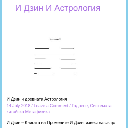
И Дзин И Астрология
И
Дзин
и
древната
Астрология
И Дзин и древната Астрология
14 July 2018
/
Leave a Comment
/
Гадаене
,
Системата
китайска Метафизика
И Дзин – Книгата на Промените И Дзин, известна също