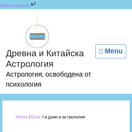
Skip
Skip to content
to
content
Menu
Menu
Древна и Китайска
Астрология
Астрология, освободена от
психология
Home
Блог
и дзин и астрология