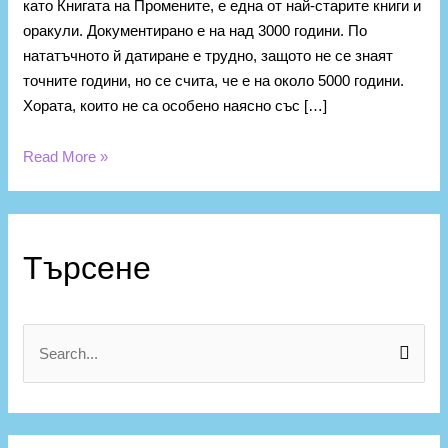
като Книгата на Промените, е една от най-старите книги и
оракули. Документирано е на над 3000 години. По
нататъчното й датиране е трудно, защото не се знаят
точните години, но се счита, че е на около 5000 години.
Хората, които не са особено наясно със […]
Read More »
К
а
Търсене
т
е
г
S
о
e
р
a
и