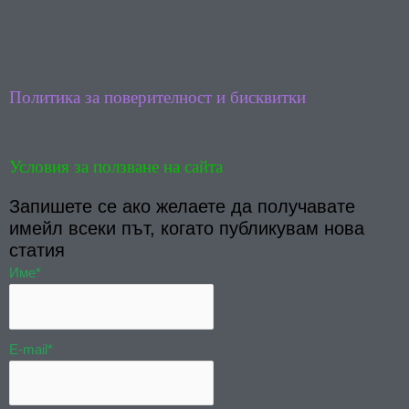
b
u
o
b
o
e
k
Политика за поверителност и бисквитки
Условия за ползване на сайта
Запишете се ако желаете да получавате
имейл всеки път, когато публикувам нова
статия
Име*
E-mail*