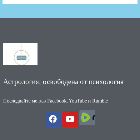
Астрология, освободена от психология
Последвайте ме във Facebook, YouTube и Rumble
F
Y
a
o
c
u
e
t