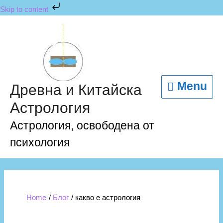
Skip
Skip to content
to
content
Menu
Menu
Древна и Китайска
Астрология
Астрология, освободена от
психология
Home
Блог
какво е астрология