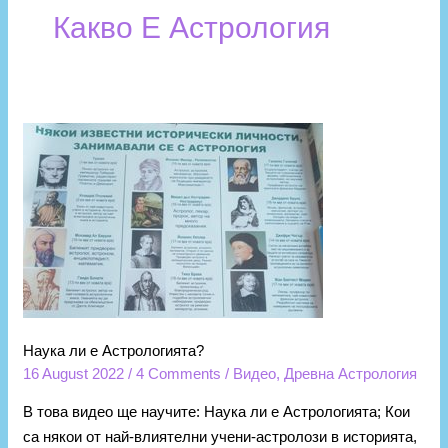
Какво Е Астрология
Наука
ли
е
Астрологията?
Наука ли е Астрологията?
16 August 2022
/
4 Comments
/
Видео
,
Древна Астрология
В това видео ще научите: Наука ли е Астрологията; Кои
са някои от най-влиятелни учени-астролози в историята,