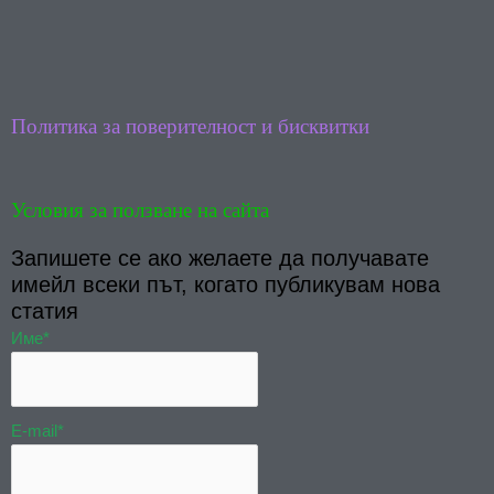
b
u
o
b
o
e
k
Политика за поверителност и бисквитки
Условия за ползване на сайта
Запишете се ако желаете да получавате
имейл всеки път, когато публикувам нова
статия
Име*
E-mail*