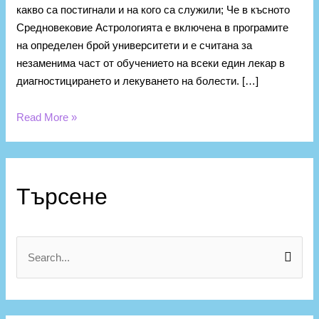
какво са постигнали и на кого са служили; Че в късното
Средновековие Астрологията е включена в програмите
на определен брой университети и е считана за
незаменима част от обучението на всеки един лекар в
диагностицирането и лекуването на болести. […]
Read More »
К
а
Търсене
т
е
г
S
о
e
р
a
и