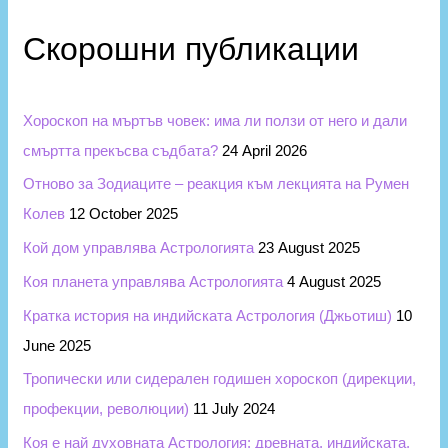
r
и
c
Скорошни публикации
h
f
Хороскоп на мъртъв човек: има ли ползи от него и дали
o
смъртта прекъсва съдбата?
24 April 2026
r
Отново за Зодиаците – реакция към лекцията на Румен
:
Колев
12 October 2025
Кой дом управлява Астрологията
23 August 2025
Коя планета управлява Астрологията
4 August 2025
Кратка история на индийската Астрология (Джьотиш)
10
June 2025
Тропически или сидерален годишен хороскоп (дирекции,
профекции, революции)
11 July 2024
Коя е най духовната Астрология: древната, индийската,