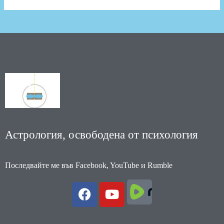
Астрология, освободена от психология
Последвайте ме във Facebook, YouTube и Rumble
F
Y
a
o
c
u
e
t