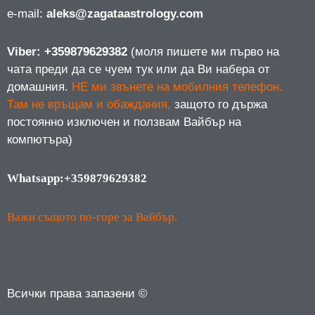
е-mail:
aleks@zagataastrology.com
Viber: +359879629382
(моля пишете ми първо на
чата преди да се чуем тук или да Ви набера от
домашния.
НЕ ми звънете на мобилния телефон.
Там не връщам и обаждания,
защото го държа
постоянно изключен и ползвам Вайбър на
компютъра)
Whatsapp:+359879629382
Важи същото по-горе за Вайбър.
Всички права запазени ©