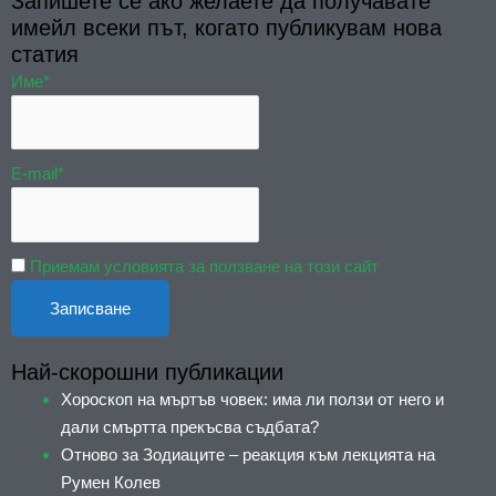
Запишете се ако желаете да получавате
имейл всеки път, когато публикувам нова
статия
Име*
E-mail*
Приемам условията за ползване на този сайт
Най-скорошни публикации
Хороскоп на мъртъв човек: има ли ползи от него и
дали смъртта прекъсва съдбата?
Отново за Зодиаците – реакция към лекцията на
Румен Колев