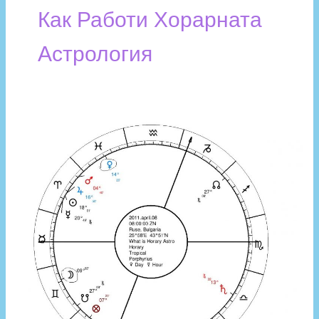
Как Работи Хорарната
Астрология
Какво
е
хорарна
Астрология