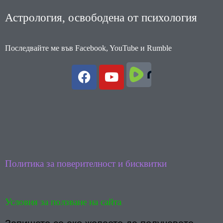
Астрология, освободена от психология
Последвайте ме във Facebook, YouTube и Rumble
F
Y
a
o
c
u
e
t
b
u
o
b
o
e
k
Политика за поверителност и бисквитки
Условия за ползване на сайта