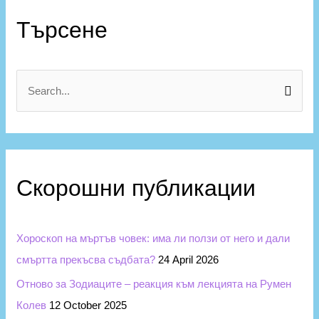
К
а
Търсене
т
е
г
S
о
e
р
a
и
r
и
c
Скорошни публикации
h
f
Хороскоп на мъртъв човек: има ли ползи от него и дали
o
смъртта прекъсва съдбата?
24 April 2026
r
Отново за Зодиаците – реакция към лекцията на Румен
:
Колев
12 October 2025