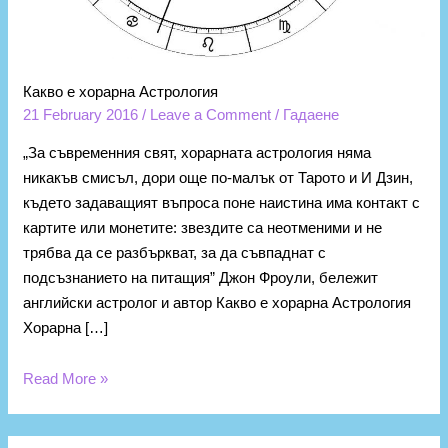
Какво е хорарна Астрология
21 February 2016
/
Leave a Comment
/
Гадаене
„За съвременния свят, хорарната астрология няма
никакъв смисъл, дори още по-малък от Тарото и И Дзин,
където задаващият въпроса поне наистина има контакт с
картите или монетите: звездите са неотменими и не
трябва да се разбъркват, за да съвпаднат с
подсъзнанието на питащия” Джон Фроули, бележит
английски астролог и автор Какво е хорарна Астрология
Хорарна […]
Read More »