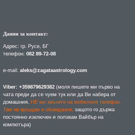
Данни за контакт:
Адрес: гр. Русе, БГ
телефон:
082 89-72-08
е-mail:
aleks@zagataastrology.com
Viber: +359879629382
(моля пишете ми първо на
чата преди да се чуем тук или да Ви набера от
домашния.
НЕ ми звънете на мобилния телефон.
Там не връщам и обаждания,
защото го държа
постоянно изключен и ползвам Вайбър на
компютъра)