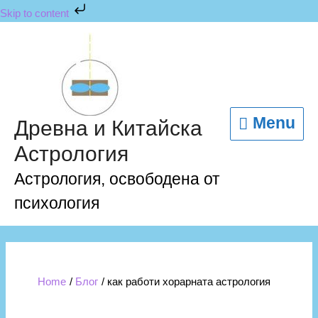
Skip
Skip to content
to
content
Menu
Menu
Древна и Китайска
Астрология
Астрология, освободена от
психология
Home
Блог
как работи хорарната астрология