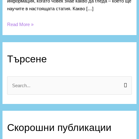
информация, когато човек знае какво да гледа – което ще
научите в настоящата статия. Какво […]
Read More »
К
а
Търсене
т
е
г
S
о
e
р
a
и
r
и
c
Скорошни публикации
h