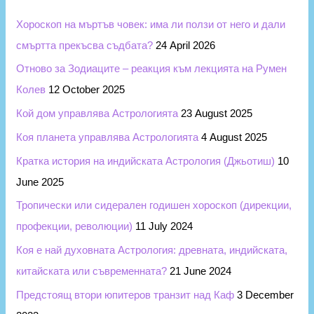
f
Хороскоп на мъртъв човек: има ли ползи от него и дали
o
смъртта прекъсва съдбата?
24 April 2026
r
Отново за Зодиаците – реакция към лекцията на Румен
:
Колев
12 October 2025
Кой дом управлява Астрологията
23 August 2025
Коя планета управлява Астрологията
4 August 2025
Кратка история на индийската Астрология (Джьотиш)
10
June 2025
Тропически или сидерален годишен хороскоп (дирекции,
профекции, революции)
11 July 2024
Коя е най духовната Астрология: древната, индийската,
китайската или съвременната?
21 June 2024
Предстоящ втори юпитеров транзит над Каф
3 December