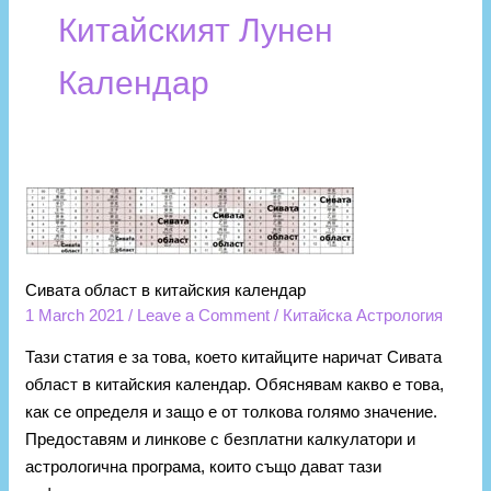
Китайският Лунен
Календар
Сивата
област
в
китайския
Сивата област в китайския календар
календар
1 March 2021
/
Leave a Comment
/
Китайска Астрология
Тази статия е за това, което китайците наричат Сивата
област в китайския календар. Обяснявам какво е това,
как се определя и защо е от толкова голямо значение.
Предоставям и линкове с безплатни калкулатори и
астрологична програма, които също дават тази