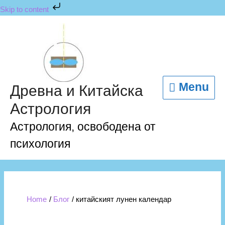
Skip
Skip to content
to
content
Menu
Menu
Древна и Китайска
Астрология
Астрология, освободена от
психология
Home
Блог
китайският лунен календар