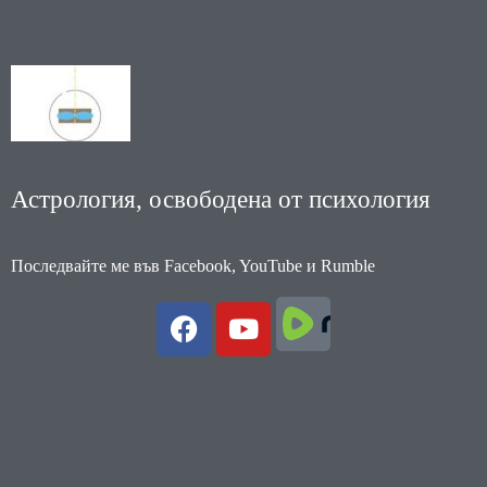
Астрология, освободена от психология
Последвайте ме във Facebook, YouTube и Rumble
F
Y
a
o
c
u
e
t
b
u
o
b
o
e