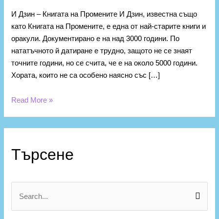
И Дзин – Книгата на Промените И Дзин, известна също
като Книгата на Промените, е една от най-старите книги и
оракули. Документирано е на над 3000 години. По
нататъчното й датиране е трудно, защото не се знаят
точните години, но се счита, че е на около 5000 години.
Хората, които не са особено наясно със […]
Read More »
К
а
Търсене
т
е
г
S
о
e