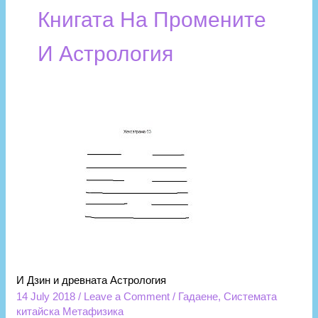
Книгата На Промените
И Астрология
И
Дзин
и
древната
Астрология
И Дзин и древната Астрология
14 July 2018
/
Leave a Comment
/
Гадаене
,
Системата
китайска Метафизика