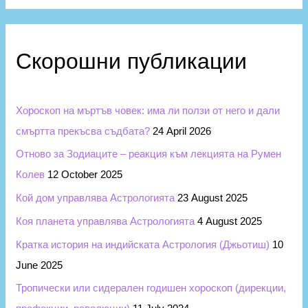
р
a
и
r
и
c
Скорошни публикации
h
f
Хороскоп на мъртъв човек: има ли ползи от него и дали
o
смъртта прекъсва съдбата?
24 April 2026
r
Отново за Зодиаците – реакция към лекцията на Румен
:
Колев
12 October 2025
Кой дом управлява Астрологията
23 August 2025
Коя планета управлява Астрологията
4 August 2025
Кратка история на индийската Астрология (Джьотиш)
10
June 2025
Тропически или сидерален годишен хороскоп (дирекции,