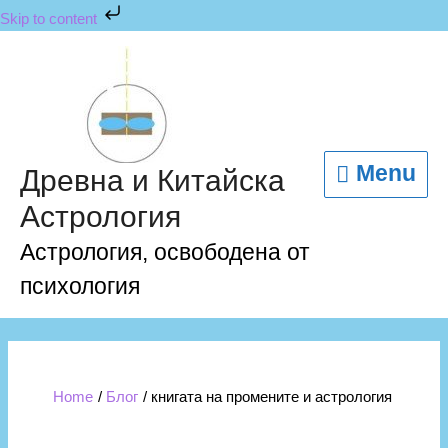
Skip
Skip to content
to
content
Menu
Menu
Древна и Китайска
Астрология
Астрология, освободена от
психология
Home
Блог
книгата на промените и астрология