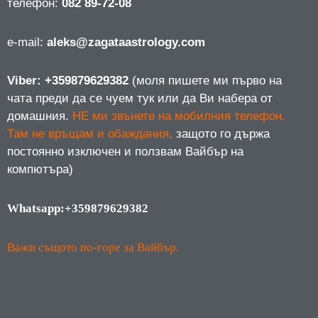
телефон:
082 89-72-08
е-mail:
aleks@zagataastrology.com
Viber: +359879629382
(моля пишете ми първо на
чата преди да се чуем тук или да Ви набера от
домашния.
НЕ ми звънете на мобилния телефон.
Там не връщам и обаждания,
защото го държа
постоянно изключен и ползвам Вайбър на
компютъра)
Whatsapp:+359879629382
Важи същото по-горе за Вайбър.