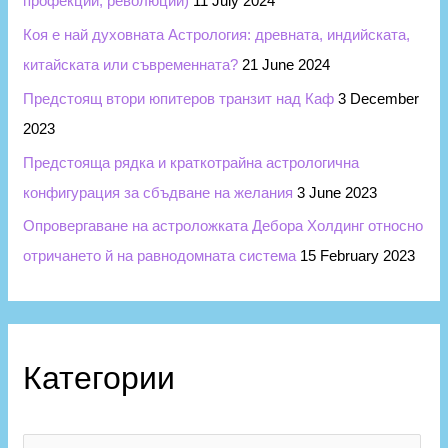
профекции, революции)
11 July 2024
Коя е най духовната Астрология: древната, индийската,
китайската или съвременната?
21 June 2024
Предстоящ втори юпитеров транзит над Каф
3 December
2023
Предстояща рядка и краткотрайна астрологична
конфигурация за сбъдване на желания
3 June 2023
Опровергаване на астроложката Дебора Холдинг относно
отричането й на равнодомната система
15 February 2023
Категории