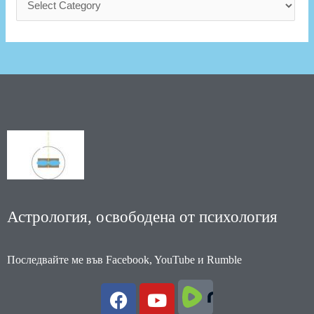
Астрология, освободена от психология
Последвайте ме във Facebook, YouTube и Rumble
F
Y
a
o