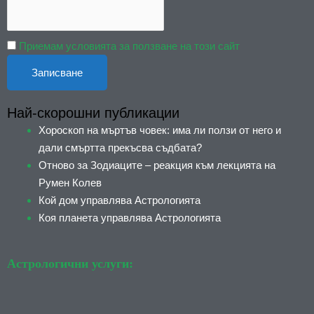
Приемам условията за ползване на този сайт
Най-скорошни публикации
Хороскоп на мъртъв човек: има ли ползи от него и
дали смъртта прекъсва съдбата?
Отново за Зодиаците – реакция към лекцията на
Румен Колев
Кой дом управлява Астрологията
Коя планета управлява Астрологията
Астрологични услуги: