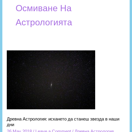
Осмиване На
Астрологията
Древна
Астрология:
искането
да
станеш
звезда
в
наши
дни
Древна Астрология: искането да станеш звезда в наши
дни
26 May 2018
/
Leave a Comment
/
Древна Астрология