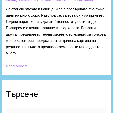
Да станеш звезда в наши дни се е превърнало във фикс
идея на много хора. Разбира се, за това си има причини.
Години наред холивудските “ценности” достигат до
България и оказват влияние върху хората. Реалити
шоута, предавания, телевизионни състезания за толкова
много категории, предоставят изкривена картина на
реалността, където предполагаемо всеки може да стане
много […]
Read More »
К
а
Търсене
т
е