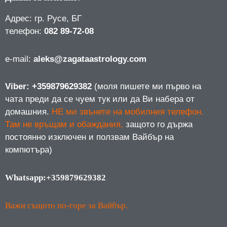
Адрес: гр. Русе, БГ
телефон:
082 89-72-08
е-mail:
aleks@zagataastrology.com
Viber: +359879629382
(моля пишете ми първо на
чата преди да се чуем тук или да Ви набера от
домашния.
НЕ ми звънете на мобилния телефон.
Там не връщам и обаждания,
защото го държа
постоянно изключен и ползвам Вайбър на
компютъра)
Whatsapp:+359879629382
Важи същото по-горе за Вайбър.