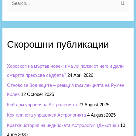
г
S
о
e
р
a
и
r
и
c
Скорошни публикации
h
f
Хороскоп на мъртъв човек: има ли ползи от него и дали
o
смъртта прекъсва съдбата?
24 April 2026
r
Отново за Зодиаците – реакция към лекцията на Румен
:
Колев
12 October 2025
Кой дом управлява Астрологията
23 August 2025
Коя планета управлява Астрологията
4 August 2025
Кратка история на индийската Астрология (Джьотиш)
10
June 2025