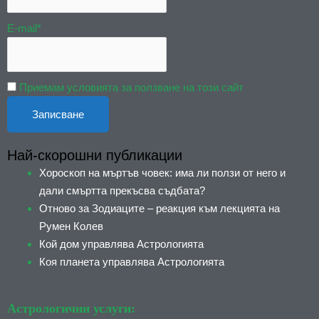
E-mail*
Приемам условията за ползване на този сайт
Най-скорошни публикации
Хороскоп на мъртъв човек: има ли ползи от него и
дали смъртта прекъсва съдбата?
Отново за Зодиаците – реакция към лекцията на
Румен Колев
Кой дом управлява Астрологията
Коя планета управлява Астрологията
Астрологични услуги: