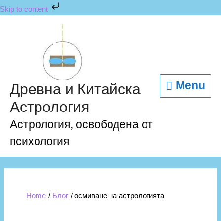
Skip
Skip to content
to
content
Menu
Menu
Древна и Китайска
Астрология
Астрология, освободена от
психология
Home
Блог
осмиване на астрологията