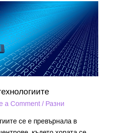
технологиите
e a Comment
/
Разни
гиите се е превърнала в
центрове, където хората се