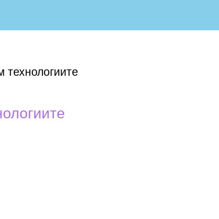
м технологиите
нологиите