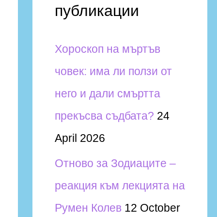
и
h
публикации
f
Хороскоп на мъртъв
o
човек: има ли ползи от
r
него и дали смъртта
:
прекъсва съдбата?
24
April 2026
Отново за Зодиаците –
реакция към лекцията на
Румен Колев
12 October