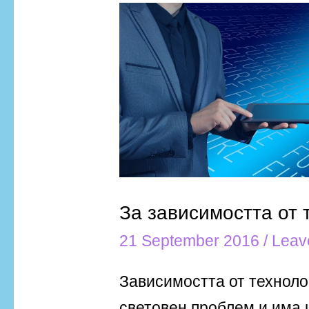
За
зависимостта
от
технологиите
За зависимостта от 
21 September 2016
/
Leav
Зависимостта от техноло
световен проблем и има 