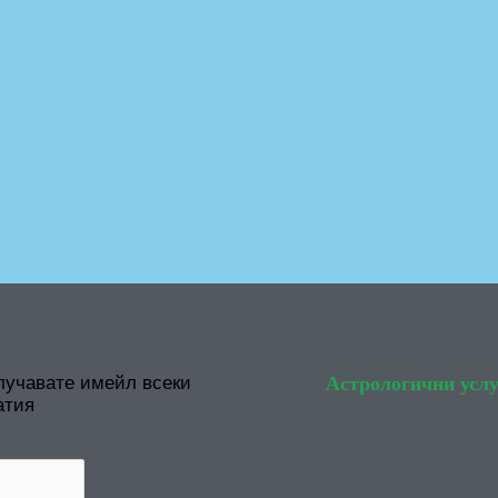
лучавате имейл всеки
Астрологични услу
атия