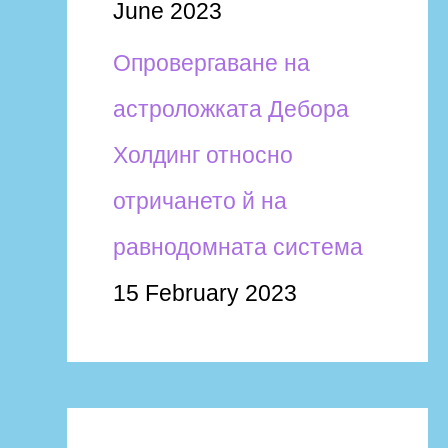
June 2023
Опровергаване на
астроложката Дебора
Холдинг относно
отричането й на
равнодомната система
15 February 2023