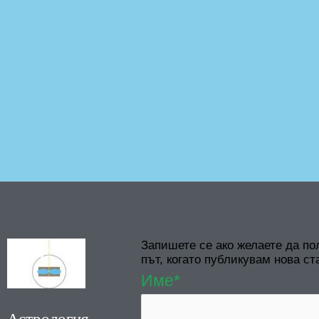
Запишете се ако желаете да по
път, когато публикувам нова ст
Име*