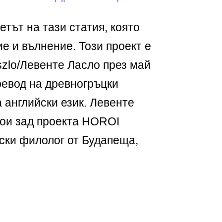
тът на тази статия, която
е и вълнение. Този проект е
szlo/Левенте Ласло през май
превод на древногръцки
 английски език. Левенте
стои зад проекта HOROI
ски филолог от Будапеща,