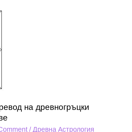
ревод на древногръцки
ве
 Comment
/
Древна Астрология