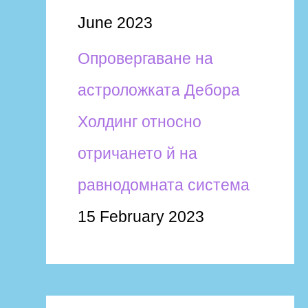
June 2023
Опровергаване на
астроложката Дебора
Холдинг относно
отричането й на
равнодомната система
15 February 2023