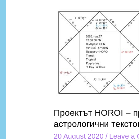
Проектът
HOROI
–
превод
на
древногръцки
астрологични
текстове
Проектът HOROI – п
астрологични тексто
20 August 2020
/
Leave a