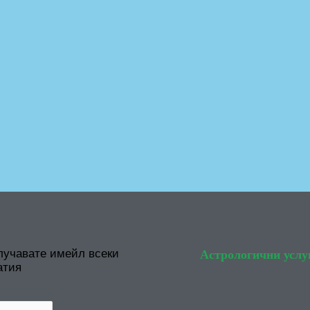
лучавате имейл всеки
Астрологични услу
атия