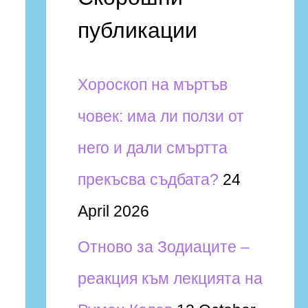
и
публикации
h
f
Хороскоп на мъртъв
o
човек: има ли ползи от
r
него и дали смъртта
:
прекъсва съдбата?
24
April 2026
Отново за Зодиаците –
реакция към лекцията на