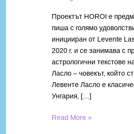
Проектът HOROI е предме
пиша с голямо удоволстви
иницииран от Levente La
2020 г. и се занимава с 
астрологични текстове на
Ласло – човекът, който 
Левенте Ласло е класиче
Унгария, […]
Read More »