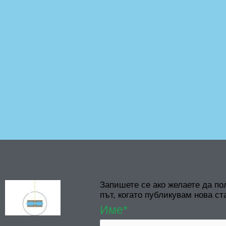
Запишете се ако желаете да по
път, когато публикувам нова ст
Име*