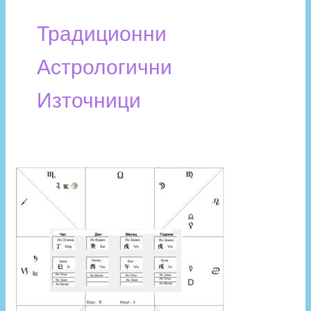
Традиционни
Астрологични
Източници
Продължителността
на
традициите
на
Астрологията