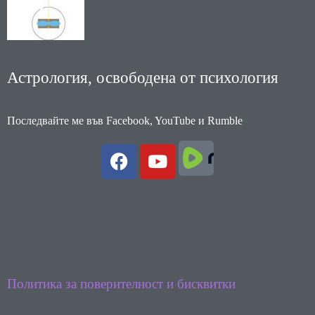
Астрология, освободена от психология
Последвайте ме във Facebook, YouTube и Rumble
F
Y
a
o
c
u
e
t
b
u
o
b
o
e
k
Политика за поверителност и бисквитки