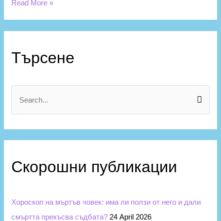
Read More »
К
а
Търсене
т
е
г
S
о
e
р
a
и
r
и
c
Скорошни публикации
h
f
Хороскоп на мъртъв човек: има ли ползи от него и дали
o
смъртта прекъсва съдбата?
24 April 2026
r