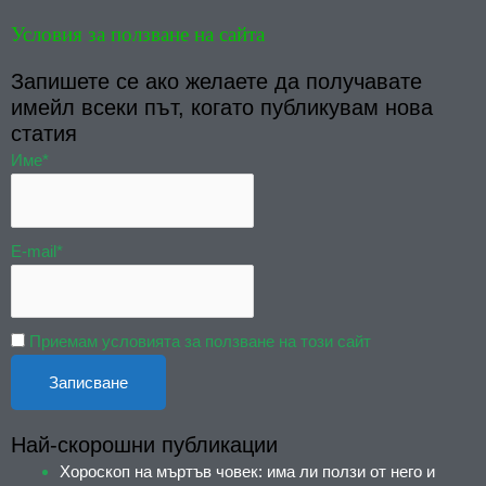
Условия за ползване на сайта
Запишете се ако желаете да получавате
имейл всеки път, когато публикувам нова
статия
Име*
E-mail*
Приемам условията за ползване на този сайт
Най-скорошни публикации
Хороскоп на мъртъв човек: има ли ползи от него и