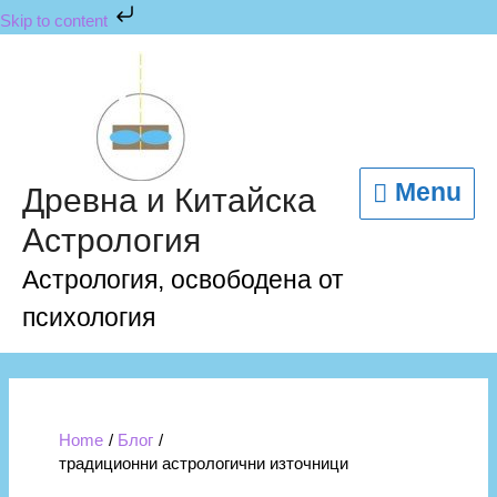
Skip
Skip to content
to
content
Menu
Menu
Древна и Китайска
Астрология
Астрология, освободена от
психология
Home
Блог
традиционни астрологични източници