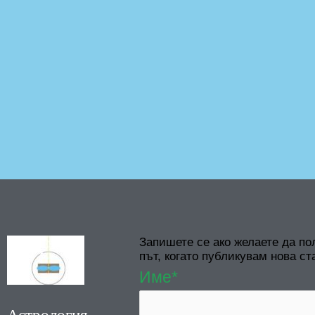
Запишете се ако желаете да по
път, когато публикувам нова ст
Име*