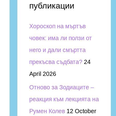
и
h
публикации
f
Хороскоп на мъртъв
o
човек: има ли ползи от
r
него и дали смъртта
:
прекъсва съдбата?
24
April 2026
Отново за Зодиаците –
реакция към лекцията на
Румен Колев
12 October