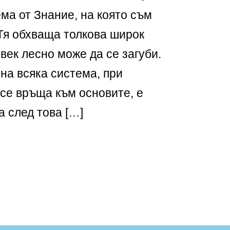
ма от Знание, на която съм
 Тя обхваща толкова широк
овек лесно може да се загуби.
на всяка система, при
 се връща към основите, е
а след това […]