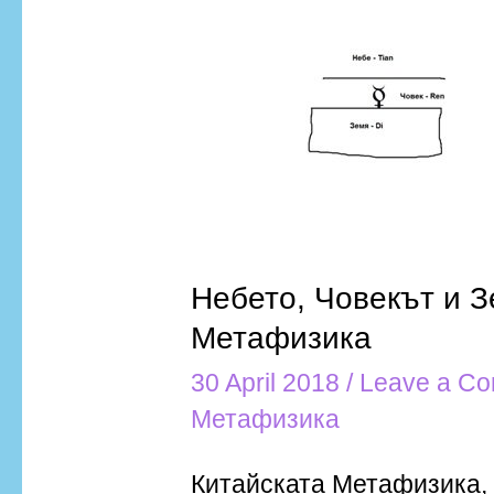
Небето,
Човекът
и
Земята
в
китайската
Метафизика
Небето, Човекът и З
Метафизика
30 April 2018
/
Leave a C
Метафизика
Китайската Метафизика, к