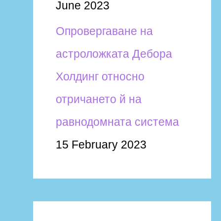
June 2023
Опровергаване на
астроложката Дебора
Холдинг относно
отричането й на
равнодомната система
15 February 2023