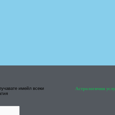
лучавате имейл всеки
Астрологични услу
атия