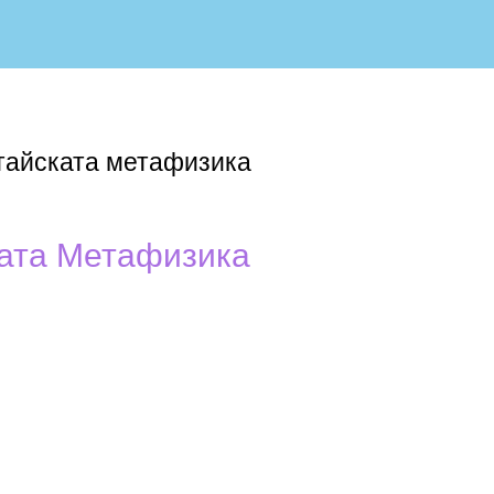
итайската метафизика
ката Метафизика