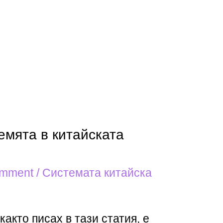
емята в китайската
omment
/
Системата китайска
акто писах в тази статия, е