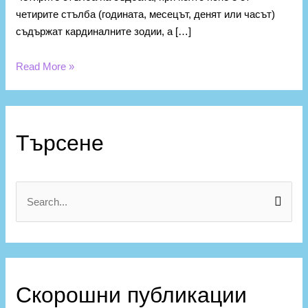
четирите стълба (годината, месецът, денят или часът)
съдържат кардиналните зодии, а […]
Read More »
К
а
Търсене
т
е
г
S
о
e
р
a
и
r
и
c
Скорошни публикации