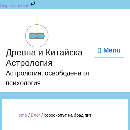
Skip
Skip to content
to
content
Menu
Menu
Древна и Китайска
Астрология
Астрология, освободена от
психология
Home
Блог
хороскопът на брад пит