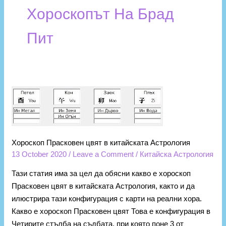
Хороскопът На Брад
Пит
Хороскоп
Прасковен
цвят
в
Хороскоп Прасковен цвят в китайската Астрология
китайската
13 October 2020
/
Leave a Comment
/
Китайска Астрология
Астрология
Тази статия има за цел да обясни какво е хороскоп
Прасковен цвят в китайската Астрология, както и да
илюстрира тази конфигурация с карти на реални хора.
Какво е хороскоп Прасковен цвят Това е конфигурация в
Четирите стълба на съдбата, при която поне 3 от