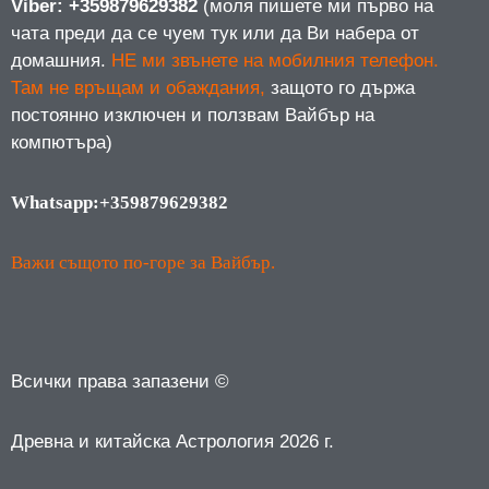
Viber: +359879629382
(моля пишете ми първо на
чата преди да се чуем тук или да Ви набера от
домашния.
НЕ ми звънете на мобилния телефон.
Там не връщам и обаждания,
защото го държа
постоянно изключен и ползвам Вайбър на
компютъра)
Whatsapp:+359879629382
Важи същото по-горе за Вайбър.
Всички права запазени ©
Древна и китайска Астрология 2026 г.