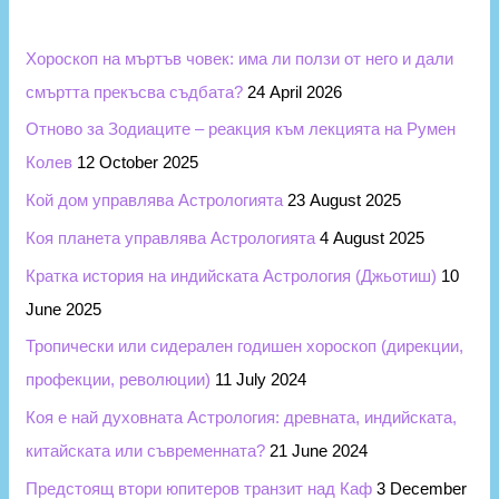
h
f
Хороскоп на мъртъв човек: има ли ползи от него и дали
o
смъртта прекъсва съдбата?
24 April 2026
r
Отново за Зодиаците – реакция към лекцията на Румен
:
Колев
12 October 2025
Кой дом управлява Астрологията
23 August 2025
Коя планета управлява Астрологията
4 August 2025
Кратка история на индийската Астрология (Джьотиш)
10
June 2025
Тропически или сидерален годишен хороскоп (дирекции,
профекции, революции)
11 July 2024
Коя е най духовната Астрология: древната, индийската,
китайската или съвременната?
21 June 2024
Предстоящ втори юпитеров транзит над Каф
3 December