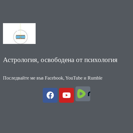
Астрология, освободена от психология
Последвайте ме във Facebook, YouTube и Rumble
F
Y
a
o
c
u
e
t
b
u
o
b