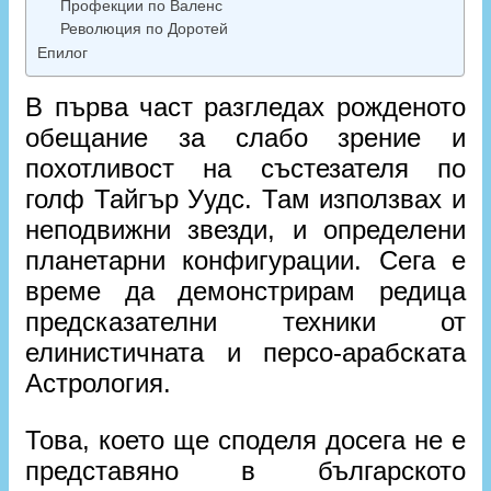
Профекции по Валенс
Революция по Доротей
Епилог
В първа част разгледах рожденото
обещание за слабо зрение и
похотливост на състезателя по
голф Тайгър Уудс. Там използвах и
неподвижни звезди, и определени
планетарни конфигурации. Сега е
време да демонстрирам редица
предсказателни техники от
елинистичната и персо-арабската
Астрология.
Това, което ще споделя досега не е
представяно в българското