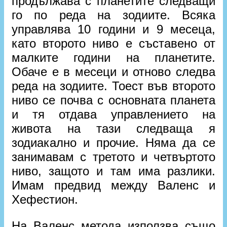
продължава с планетите следващи
го по реда на зодиите. Всяка
управлява 10 години и 9 месеца,
като второто ниво е съставено от
малките години на планетите.
Обаче е в месеци и отново следва
реда на зодиите. Тоест във второто
ниво се почва с основната планета
и тя отдава управлението на
живота на тази следваща я
зодиакално и прочие. Няма да се
занимавам с третото и четвъртото
ниво, защото и там има разлики.
Имам предвид между Валенс и
Хефестион.
На Валенс метода използва също