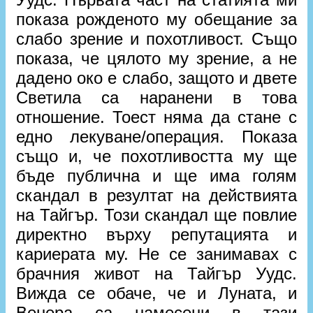
показа рожденото му обещание за
слабо зрение и похотливост. Също
показа, че цялото му зрение, а не
дадено око е слабо, защото и двете
Светила са наранени в това
отношение. Тоест няма да стане с
едно лекуване/операция. Показа
също и, че похотливостта му ще
бъде публична и ще има голям
скандал в резултат на действията
на Тайгър. Този скандал ще повлие
директно върху репутацията и
кариерата му. Не се занимавах с
брачния живот на Тайгър Уудс.
Вижда се обаче, че и Луната, и
Венера са намесени в тази