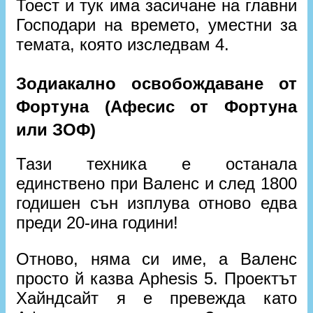
Тоест и тук има засичане на главни
Господари на времето, уместни за
темата, която изследвам 4.
Зодиакално освобождаване от
Фортуна (Афесис от Фортуна
или ЗОФ)
Тази техника е останала
единствено при Валенс и след 1800
годишен сън изплува отново едва
преди 20-ина години!
Отново, няма си име, а Валенс
просто й казва Aphesis 5. Проектът
Хайндсайт я е превежда като