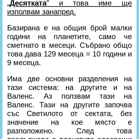
„
Десятката
” и това име ще
изполвам занапред.
Базирана е на общия брой малки
години на планетите, само че
сметнато в месеци. Събрано общо
това дава 129 месеца = 10 години и
9 месеца.
Има две основни разделения на
тази система: на другите и на
Валенс. Аз ползвам тази на
Валенс. Тази на другите започва
със Светилото от сектата, без
значение на кое място е
разположено. След това