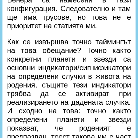
конфигурация. Следователно и там
ще има трусове, но това не е
приоритет на статията ми.
Как се извършва точно таймингът
на това обещание? Точно както
конкретни планети и звезди са
основни индикатори/сигнификатори
на определени случки в живота на
родения, същите тези индикатори
трябва да се активират при
реализирането на дадената случка.
И сходно на това: точно както
определени планети и звезди
показват, че роденият е
предпазван, тоест такова им е част