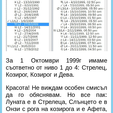
За 1 Октомври 1999г имаме
съответно от ниво 1 до 4: Стрелец,
Козирог, Козирог и Дева.
Красота! Не виждам особен смисъл
да го обяснявам. Но все пак:
Луната е в Стрелецa, Слънцето е в
Онзи с рога на козирога и е Афета,