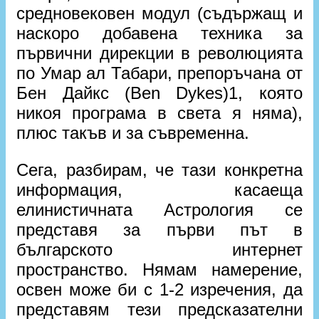
средновековен модул (съдържащ и
наскоро добавена техника за
първични дирекции в революцията
по Умар ал Табари, препоръчана от
Бен Дайкс (Ben Dykes)1, която
никоя програма в света я няма),
плюс такъв и за съвременна.
Сега, разбирам, че тази конкретна
информация, касаеща
елинистичната Астрология се
представя за първи път в
българското интернет
пространство. Нямам намерение,
освен може би с 1-2 изречения, да
представям тези предсказателни