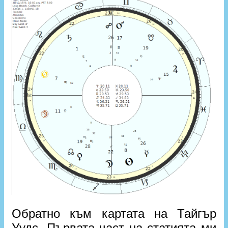
Обратно към картата на Тайгър
Уудс. Първата част на статията ми