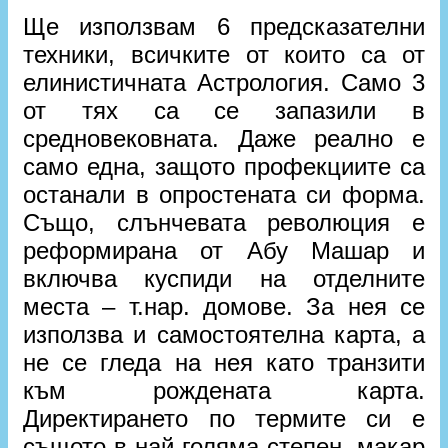
Ще използвам 6 предсказателни
техники, всичките от които са от
елинистичната Астрология. Само 3
от тях са се запазили в
средновековната. Даже реално е
само една, защото профекциите са
останали в опростената си форма.
Също, слънчевата революция е
реформирана от Абу Машар и
включва куспиди на отделните
места – т.нар. домове. За нея се
използва и самостоятелна карта, а
не се гледа на нея като транзити
към рождената карта.
Директирането по термите си е
същото в най-голяма степен, макар