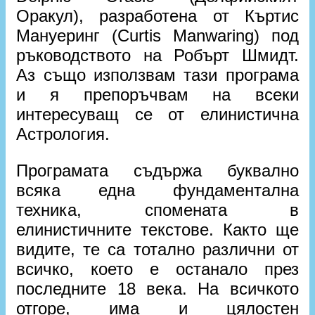
Оракул), разработена от Къртис
Мануеринг (Curtis Manwaring) под
ръководството на Робърт Шмидт.
Аз също използвам тази програма
и я препоръчвам на всеки
интересуващ се от елинистична
Астрология.
Програмата съдържа буквално
всяка една фундаментална
техника, спомената в
елинистичните текстове. Както ще
видите, те са тотално различни от
всичко, което е останало през
последните 18 века. На всичкото
отгоре, има и цялостен