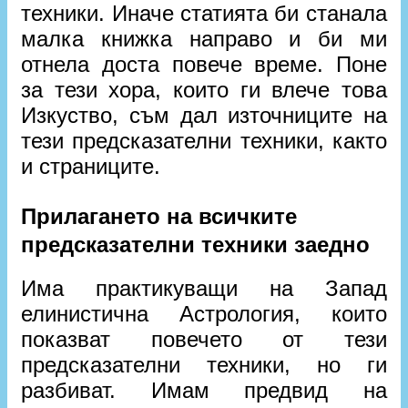
техники. Иначе статията би станала
малка книжка направо и би ми
отнела доста повече време. Поне
за тези хора, които ги влече това
Изкуство, съм дал източниците на
тези предсказателни техники, както
и страниците.
Прилагането на всичките
предсказателни техники заедно
Има практикуващи на Запад
елинистична Астрология, които
показват повечето от тези
предсказателни техники, но ги
разбиват. Имам предвид на