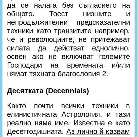
да се налага без съгласието на
общото. Тоест низшите и
непродължителни предсказателни
техники като транзитите например,
че и революциите, не притежават
силата да действат еднолично,
освен ако не включват големите
Господари на времената и/или
нямат тяхната благословия 2.
Десятката (Decennials)
Както почти всички техники в
елинистичната Астрология, и тази
реално няма име. Известна е като
Десетгодишната.
Аз лично й казвам