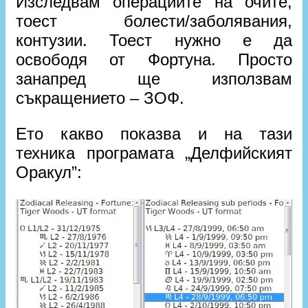
Изследвам операциите на очите,
тоест болести/заболявания,
контузии. Тоест нужно е да
освободя от Фортуна. Просто
занапред ще използвам
съкращението – ЗОФ.
Ето какво показва и на тази
техника програмата „Делфийският
Оракул”: