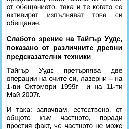
от обещанието, така и те когато се
активират изпълняват това си
обещание.
Слабото зрение на Тайгър Уудс,
показано от различните древни
предсказателни техники
Тайгър Уудс претърпява две
операции на очите си, лазерни – на
1-ви Октомври 1999г и на 11-ти
Май 2007г.
И така: започвам, естествено, от
общото към частното, поради
простия факт, че частното не може