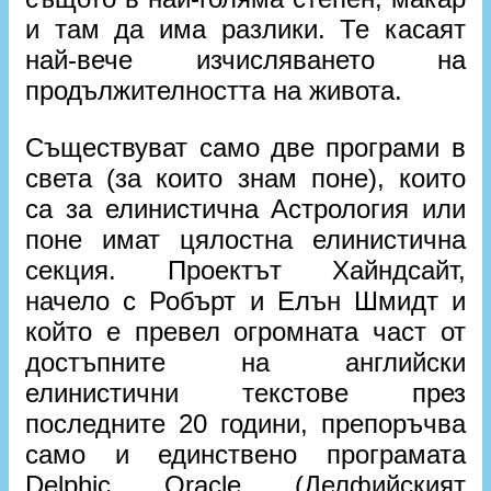
и там да има разлики. Те касаят
най-вече изчисляването на
продължителността на живота.
Съществуват само две програми в
света (за които знам поне), които
са за елинистична Астрология или
поне имат цялостна елинистична
секция. Проектът Хайндсайт,
начело с Робърт и Елън Шмидт и
който е превел огромната част от
достъпните на английски
елинистични текстове през
последните 20 години, препоръчва
само и единствено програмата
Delphic Oracle (Делфийският