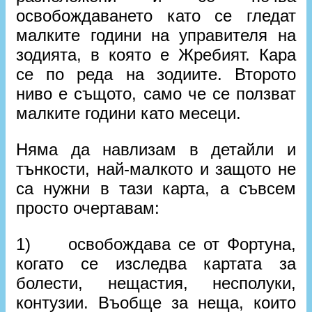
освобождаването като се гледат
малките години на управителя на
зодията, в която е Жребият. Кара
се по реда на зодиите. Второто
ниво е същото, само че се ползват
малките години като месеци.
Няма да навлизам в детайли и
тънкости, най-малкото и защото не
са нужни в тази карта, а съвсем
просто очертавам:
1) освобождава се от Фортуна,
когато се изследва картата за
болести, нещастия, несполуки,
контузии. Въобще за неща, които