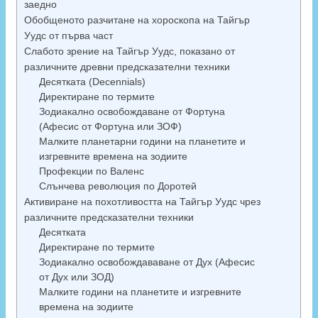
заедно
Обобщеното разчитане на хороскопа на Тайгър
Уудс от първа част
Слабото зрение на Тайгър Уудс, показано от
различните древни предсказателни техники
Десятката (Decennials)
Директиране по термите
Зодиакално освобождаване от Фортуна
(Афесис от Фортуна или ЗОФ)
Малките планетарни години на планетите и
изгревните времена на зодиите
Профекции по Валенс
Слънчева революция по Доротей
Активиране на похотливостта на Тайгър Уудс чрез
различните предсказателни техники
Десятката
Директиране по термите
Зодиакално освобождававане от Дух (Афесис
от Дух или ЗОД)
Малките години на планетите и изгревните
времена на зодиите