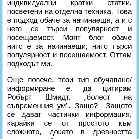
индивидуални кратки статии,
посветени на отделна техника. Това
е подход обаче за начинаещи, а и с
него се търси популярност и
посещаемост. Моят блог обаче
нито е за начинаещи, нито търси
популярност и посещаемост. Оттам
подходът ми.
Още повече, този тип обучаване/
информиране е, да цитирам
Робърт Шмидт, „болест на
съвременния ум”. Защо? Защото
се дават частички информация,
карайки се от простото към
сложното, докато в древността