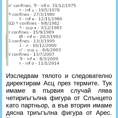
Изследвам тялото и следователно
директирам Асц през термите. Тук
имаме в първия случай лява
четириъгълна фигура от Слънцето
като партньор, а във втория имаме
дясна триъгълна фигура от Арес.