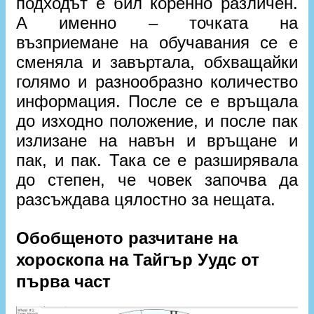
подходът е бил коренно различен.
А именно – точката на
възприемане на обучавания се е
сменяла и завъртала, обхващайки
голямо и разнообразно количество
информация. После се е връщала
до изходно положение, и после пак
излизане на навън и връщане и
пак, и пак. Така се е разширявала
до степен, че човек започва да
разсъждава цялостно за нещата.
Обобщеното разчитане на
хороскопа на Тайгър Уудс от
първа част