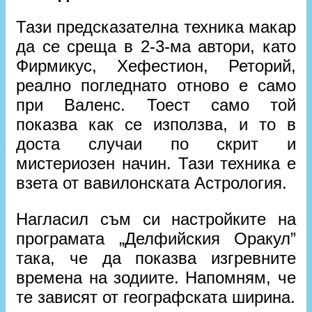
Тази предсказателна техника макар
да се среща в 2-3-ма автори, като
Фирмикус, Хефестион, Реторий,
реално погледнато отново е само
при Валенс. Тоест само той
показва как се използва, и то в
доста случаи по скрит и
мистериозен начин. Тази техника е
взета от вавилонската Астрология.
Нагласил съм си настройките на
програмата „Делфийския Оракул”
така, че да показва изгревните
времена на зодиите. Напомням, че
те зависят от географската ширина.