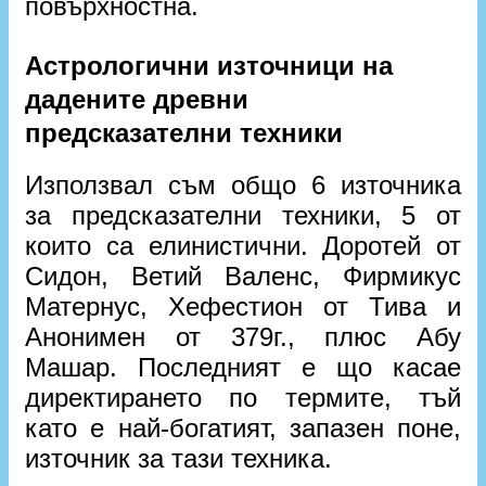
повърхностна.
Астрологични източници на
дадените древни
предсказателни техники
Използвал съм общо 6 източника
за предсказателни техники, 5 от
които са елинистични. Доротей от
Сидон, Ветий Валенс, Фирмикус
Матернус, Хефестион от Тива и
Анонимен от 379г., плюс Абу
Машар. Последният е що касае
директирането по термите, тъй
като е най-богатият, запазен поне,
източник за тази техника.