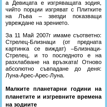
а Девицата е изгряващата зодия,
чийто порции изгряват с Плитките
на Лъва – звезди показващи
увреждане на зрението.
За 11 Май 2007г имаме съответно:
Стрелец-Близнаци (от предната
картинка се виждат) –Близнаци-
Стрелец, и то последното е на
разхлабване на връзката! Отново
абсолютно съвпадане до деня:
Луна-Арес-Арес-Луна.
Малките планетарни години на
планетите и изгревните времена
на зодиите