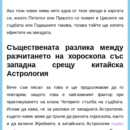
Ако този човек няма нито една от тези звезди в картата
си, когато Петелът или Прасето се появят в Циклите на
съдбата или Годишните такива, тогава той/тя ще изпита
ефектите на звездата.
Съществената разлика между
разчитането на хороскопа със
западна срещу китайска
Астрология
Вече съм писал за това и ще продължавам да го
повтарям, защото това е най-важният фактор при
практикуването на клона Четирите стълба на съдбата.
Искам да кажа, че за разлика от западната Астрология,
където човек може да тръгне да разчита хороскопа, както
и да включи Жребиите, в китайската Астрология
първо