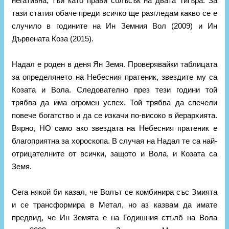
негативна, тъй като прави сблъсък на двата Тигъра. За
тази статия обаче преди всичко ще разгледам какво се е
случило в годините на Ин Земния Вол (2009) и Ин
Дървената Коза (2015).
Надал е роден в деня Ян Земя. Проверявайки таблицата
за определянето на Небесния пратеник, звездите му са
Козата и Вола. Следователно през тези години той
трябва да има огромен успех. Той трябва да спечели
повече богатство и да се изкачи по-високо в йерархията.
Вярно, НО само ако звездата на Небесния пратеник е
благоприятна за хороскопа. В случая на Надал те са най-
отрицателните от всички, защото и Вола, и Козата са
Земя.
Сега някой би казал, че Волът се комбинира със Змията
и се трансформира в Метал, но аз казвам да имате
предвид, че Ин Земята е на Годишния стълб на Вола