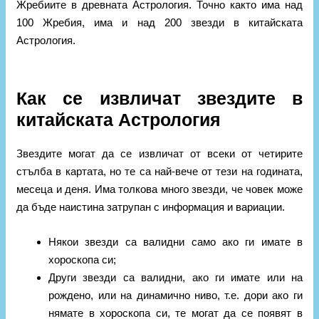
Жребиите в древната Астрология. Точно както има над
100 Жребия, има и над 200 звезди в китайската
Астрология.
Как се извличат звездите в
китайската Астрология
Звездите могат да се извличат от всеки от четирите
стълба в картата, но те са най-вече от тези на годината,
месеца и деня. Има толкова много звезди, че човек може
да бъде наистина затрупан с информация и вариации.
Някои звезди са валидни само ако ги имате в
хороскопа си;
Други звезди са валидни, ако ги имате или на
рождено, или на динамично ниво, т.е. дори ако ги
нямате в хороскопа си, те могат да се появят в