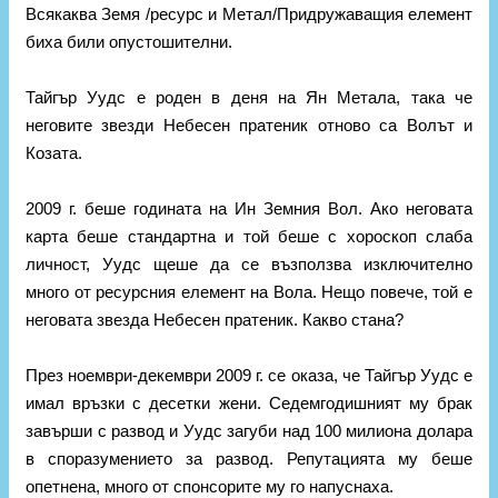
Всякаква Земя /ресурс и Метал/Придружаващия елемент
биха били опустошителни.
Тайгър Уудс е роден в деня на Ян Метала, така че
неговите звезди Небесен пратеник отново са Волът и
Козата.
2009 г. беше годината на Ин Земния Вол. Ако неговата
карта беше стандартна и той беше с хороскоп слаба
личност, Уудс щеше да се възползва изключително
много от ресурсния елемент на Вола. Нещо повече, той е
неговата звезда Небесен пратеник. Какво стана?
През ноември-декември 2009 г. се оказа, че Тайгър Уудс е
имал връзки с десетки жени. Седемгодишният му брак
завърши с развод и Уудс загуби над 100 милиона долара
в споразумението за развод. Репутацията му беше
опетнена, много от спонсорите му го напуснаха.