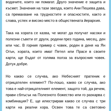
водачите, които ни помагат. Друго значение е защита и
късмет. Значения на тази звезда, които Ани Пешева дава,
са премахване на трудностите и опасностите, както и
слава, успех и високо място в обществената йерархия.
Така на хората се казва, че могат да получат насоки и
полезни съвети от други, родени през година, месец, ден
или час. В горния пример с човек, роден в деня на Ян
Огън, хората, които имат Петел или Прасе в своите
карти, ще бъдат от голяма полза за въпросния човек.
Дотук добре.
Но какво се случва, ако Небесният пратеник е
отрицателен елемент? По-лошо, какво се случва, ако
това е най-отрицателният елемент, защото той, да речем,
прави сблъсък на Полезното божество или го разкарва с
комбинация? Е, ще илюстрирам какво се случва с три
карти на реални хора. Освен това те са световно