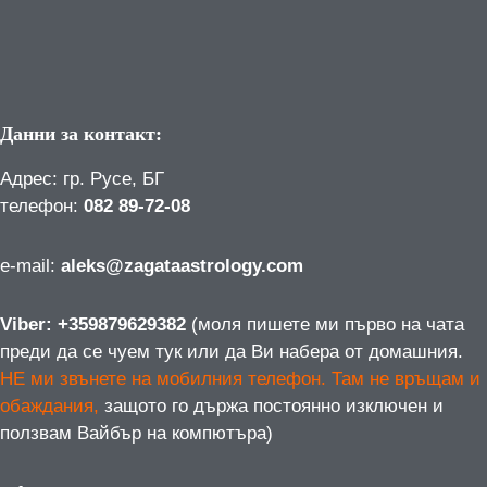
Данни за контакт:
Адрес: гр. Русе, БГ
телефон:
082 89-72-08
е-mail:
aleks@zagataastrology.com
Viber: +359879629382
(моля пишете ми първо на чата
преди да се чуем тук или да Ви набера от домашния.
НЕ ми звънете на мобилния телефон. Там не връщам и
обаждания,
защото го държа постоянно изключен и
ползвам Вайбър на компютъра)