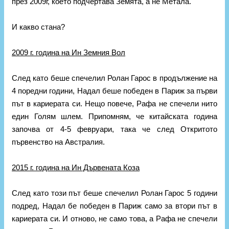
през 2009г, което подчертава Земята, а не Метала.
И какво стана?
2009 г. година на Ин Земния Вол
След като беше спечелил Ролан Гарос в продължение на
4 поредни години, Надал беше победен в Париж за първи
път в кариерата си. Нещо повече, Рафа не спечели нито
един Голям шлем. Припомням, че китайската година
започва от 4-5 февруари, така че след Откритото
първенство на Австралия.
2015 г. година на Ин Дървената Коза
След като този път беше спечелил Ролан Гарос 5 години
подред, Надал бе победен в Париж само за втори път в
кариерата си. И отново, не само това, а Рафа не спечели