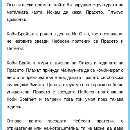
Огън и всеки елемент, който би нарушил структурата на
металната карта. Искам да кажа, Прасето, Плъхът,
Драконът.
Коби Брайънт е роден в ден на Ин Огън, което означава,
че неговите звезди Небесен пратеник са Прасето и
Петелът.
Коби Брайънт умря в цикъла на Плъха и годината на
Прасето. Плъхът принуди Маймуните да се комбинират с
него и ги превърна във Вода, докато Прасето се сблъска
с/унищожи Змията. Цялата структура на хороскопа беше
унищожена. Прасето е звездата Небесен пратеник на
Коби Брайънт и въпреки това той умря през такава
година.
Отново, когато звездата Небесен пратеник е
отрицателна или най-отрицателна, тя не може да дава