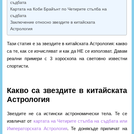
съдбата
Картата на Коби Брайънт по Четирите стълба на
съдбата
Заключение относно звездите в китайската
Астрология
Тази статия е за звездите в китайската Астрология: какво
са те, как се изчисляват и как да НЕ се използват. Давам
реални примери с 3 хороскопа на световно известни
спортисти.
Какво са звездите в китайската
Астрология
Звездите не са истински астрономически тела. Те се
извличат от
картата на Четирите стълба на съдбата или
Императорската Астрология
. Те донякъде приличат на