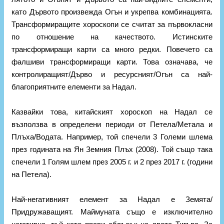
като Дървото произвежда Огън и укрепва комбинацията.
Трансформиращите хороскопи се считат за първокласни
по отношение на качеството. Истинските
трансформиращи карти са много редки. Повечето са
фалшиви трансформиращи карти. Това означава, че
контролиращият/Дърво и ресурсният/Огън са най-
благоприятните елементи за Надал.
Казвайки това, китайският хороскоп на Надал се
възползва в определени периоди от Петела/Метала и
Плъха/Водата. Например, той спечели 3 Големи шлема
през годината на Ян Земния Плъх (2008). Той също така
спечели 1 Голям шлем през 2005 г. и 2 през 2017 г. (години
на Петела).
Най-негативният елемент за Надал е Земята/
Придружаващият. Маймуната също е изключително