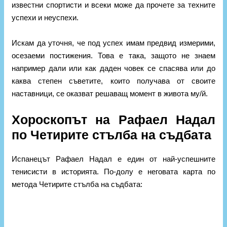
известни спортисти и всеки може да прочете за техните
успехи и неуспехи.
Искам да уточня, че под успех имам предвид измерими,
осезаеми постижения. Това е така, защото не знаем
например дали или как даден човек се спасява или до
каква степен съветите, които получава от своите
наставници, се оказват решаващ момент в живота му/й.
Хороскопът на Рафаел Надал
по Четирите стълба на съдбата
Испанецът Рафаел Надал е един от най-успешните
тенисисти в историята.
По-долу е неговата карта по
метода Четирите стълба на съдбата: