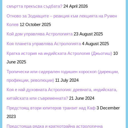
смъртта прекъсва съдбата?
24 April 2026
Отново за Зодиаците – реакция към лекцията на Румен
Колев
12 October 2025
Кой дом управлява Астрологията
23 August 2025
Коя планета управлява Астрологията
4 August 2025
Кратка история на индийската Астрология (Джьотиш)
10
June 2025
Тропически или сидерален годишен хороскоп (дирекции,
профекции, революции)
11 July 2024
Коя е най духовната Астрология: древната, индийската,
китайската или съвременната?
21 June 2024
Предстоящ втори юпитеров транзит над Каф
3 December
2023
Предстояща рядка и краткотрайна астрологична