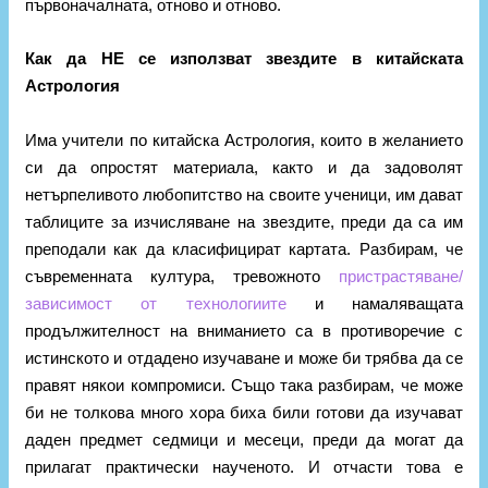
първоначалната, отново и отново.
Как да НЕ се използват звездите в китайската
Астрология
Има учители по китайска Астрология, които в желанието
си да опростят материала, както и да задоволят
нетърпеливото любопитство на своите ученици, им дават
таблиците за изчисляване на звездите, преди да са им
преподали как да класифицират картата. Разбирам, че
съвременната култура, тревожното
пристрастяване/
зависимост от технологиите
и намаляващата
продължителност на вниманието са в противоречие с
истинското и отдадено изучаване и може би трябва да се
правят някои компромиси. Също така разбирам, че може
би не толкова много хора биха били готови да изучават
даден предмет седмици и месеци, преди да могат да
прилагат практически наученото. И отчасти това е