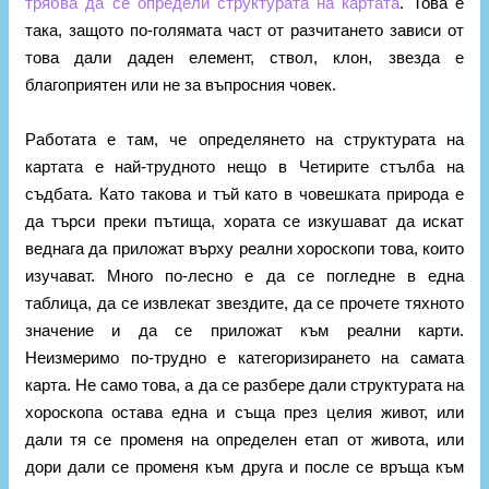
трябва да се определи структурата на картата
. Това е
така, защото по-голямата част от разчитането зависи от
това дали даден елемент, ствол, клон, звезда е
благоприятен или не за въпросния човек.
Работата е там, че определянето на структурата на
картата е най-трудното нещо в Четирите стълба на
съдбата. Като такова и тъй като в човешката природа е
да търси преки пътища, хората се изкушават да искат
веднага да приложат върху реални хороскопи това, които
изучават. Много по-лесно е да се погледне в една
таблица, да се извлекат звездите, да се прочете тяхното
значение и да се приложат към реални карти.
Неизмеримо по-трудно е категоризирането на самата
карта. Не само това, а да се разбере дали структурата на
хороскопа остава една и съща през целия живот, или
дали тя се променя на определен етап от живота, или
дори дали се променя към друга и после се връща към