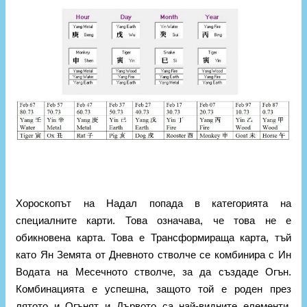
Хороскопът на Надал попада в категорията на
специалните карти. Това означава, че това не е
обикновена карта. Това е Трансформираща карта, тъй
като Ян Земята от Дневното стволче се комбинира с Ин
Водата на Месечното стволче, за да създаде Огън.
Комбинацията е успешна, защото той е роден през
лятото и Огънят и Дървото са най-видните елементи,