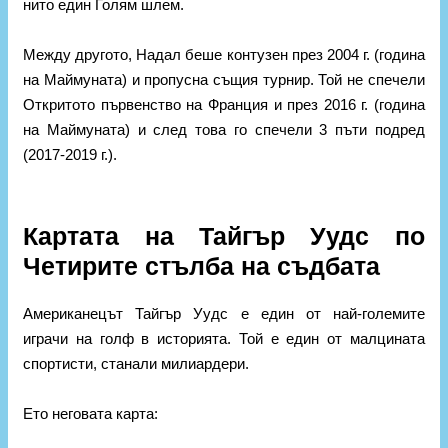
нито един Голям шлем.
Между другото, Надал беше контузен през 2004 г. (година
на Маймуната) и пропусна същия турнир. Той не спечели
Откритото първенство на Франция и през 2016 г. (година
на Маймуната) и след това го спечели 3 пъти подред
(2017-2019 г.).
Картата на Тайгър Уудс по
Четирите стълба на съдбата
Американецът Тайгър Уудс е един от най-големите
играчи на голф в историята. Той е един от малцината
спортисти, станали милиардери.
Ето неговата карта: