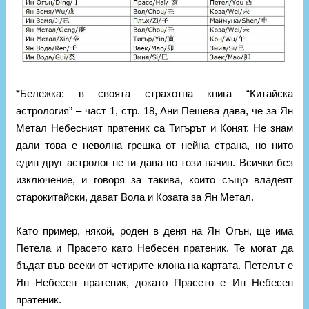
*Бележка: в своята страхотна книга “Китайска
астрология” – част 1, стр. 18, Ани Пешева дава, че за Ян
Метал Небесният пратеник са Тигърът и Конят. Не знам
дали това е неволна грешка от нейна страна, но нито
един друг астролог не ги дава по този начин. Всички без
изключение, и говоря за такива, които също владеят
старокитайски, дават Вола и Козата за Ян Метал.
Като пример, някой, роден в деня на Ян Огън, ще има
Петела и Прасето като Небесен пратеник. Те могат да
бъдат във всеки от четирите клона на картата. Петелът е
Ян Небесен пратеник, докато Прасето е Ин Небесен
пратеник.