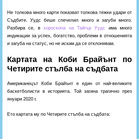
Не толкова много карти показват толкова тежки удари от
Съдбите. Уудс беше спечелил много и
загуби много.
Разбира се, в
хороскопа на Тайгър Уудс
има много
индикации за успех, богатство, проблеми в отношенията
и загуба на статус, но не искам да се отклонявам.
Картата на Коби Брайънт по
Четирите стълба на съдбата
Американецът Коби Брайънт е един от най-великите
баскетболисти в историята. Той загина трагично през
януари 2020 г.
Ето картата му по Четирите стълба на съдбата: