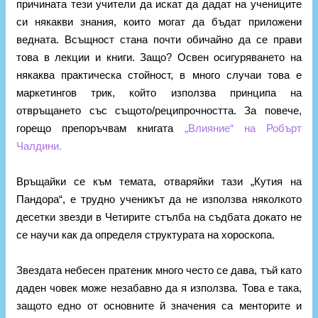
причината тези учители да искат да дадат на учениците
си някакви знания, които могат да бъдат приложени
ведната. Всъщност стана почти обичайно да се прави
това в лекции и книги. Защо? Освен осигуряването на
някаква практическа стойност, в много случаи това е
маркетингов трик, който използва принципа на
отвръщането със същото/реципрочността. За повече,
горещо препоръчвам книгата
„Влияние“ на Робърт
Чалдини.
Връщайки се към темата, отваряйки тази „Кутия на
Пандора“, е трудно ученикът да не използва няколкото
десетки звезди в Четирите стълба на съдбата докато не
се научи как да определя структурата на хороскопа.
Звездата небесен пратеник много често се дава, тъй като
даден човек може незабавно да я използва. Това е така,
защото едно от основните й значения са менторите и