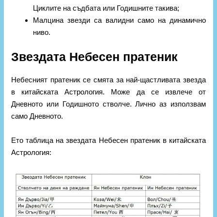
Циклите на съдбата или Годишните такива;
Малцина звезди са валидни само на динамично
ниво.
Звездата Небесен пратеник
Небесният пратеник се смята за най-щастливата звезда
в китайската Астрология. Може да се извлече от
Дневното или Годишното стволче. Лично аз използвам
само Дневното.
Ето таблица на звездата Небесен пратеник в китайската
Астрология: