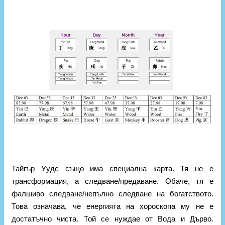
Тайгър Уудс също има специална карта. Тя не е
трансформация, а следване/предаване. Обаче, тя е
фалшиво следване/непълно следване на богатството.
Това означава, че енергията на хороскопа му не е
достатъчно чиста. Той се нуждае от Вода и Дърво.