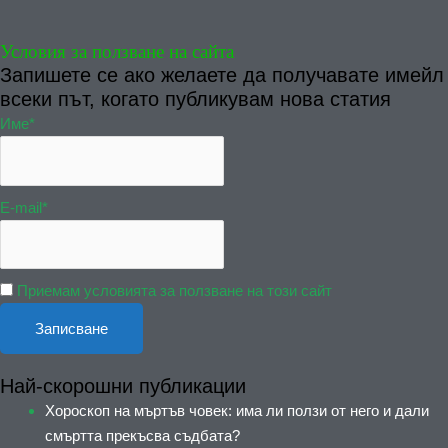
Условия за ползване на сайта
Запишете се ако желаете да получавате имейл
всеки път, когато публикувам нова статия
Име*
E-mail*
Приемам условията за ползване на този сайт
Най-скорошни публикации
Хороскоп на мъртъв човек: има ли ползи от него и дали
смъртта прекъсва съдбата?